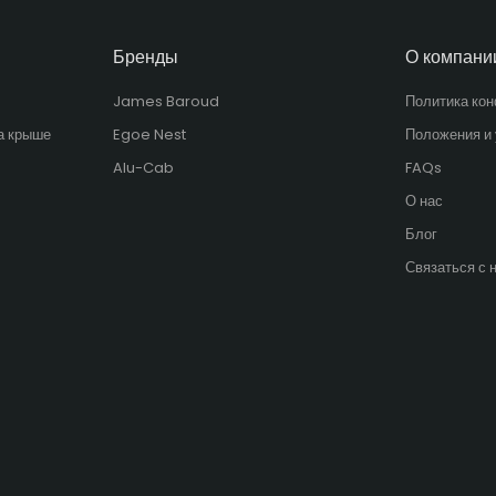
Бренды
О компани
James Baroud
Политика ко
а крыше
Egoe Nest
Положения и
Alu-Cab
FAQs
О нас
Блог
Связаться с 