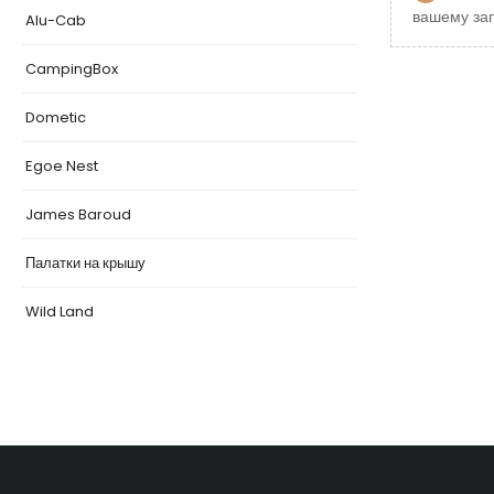
вашему зап
Alu-Cab
CampingBox
Dometic
Egoe Nest
James Baroud
Палатки на крышу
Wild Land