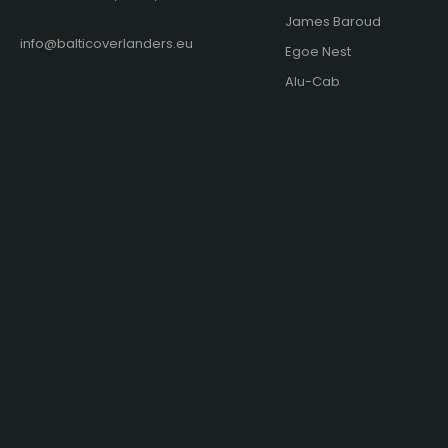
James Baroud
info@balticoverlanders.eu
Egoe Nest
Alu-Cab