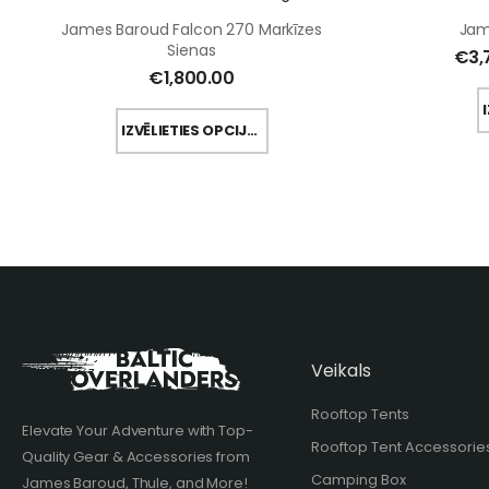
James Baroud Falcon 270 Markīzes
Jam
Sienas
€
3,
€
1,800.00
IZVĒLIETIES OPCIJAS
Veikals
Rooftop Tents
Elevate Your Adventure with Top-
Rooftop Tent Accessorie
Quality Gear & Accessories from
Camping Box
James Baroud, Thule, and More!