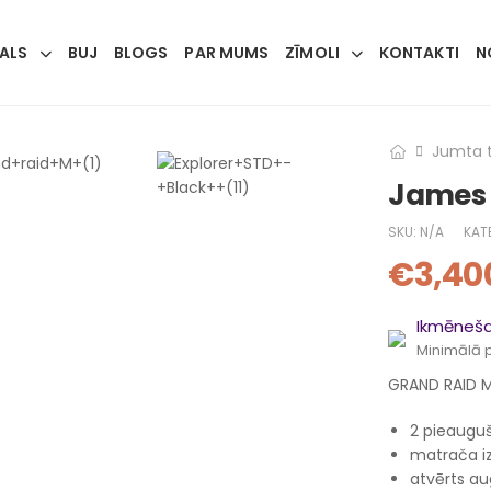
KALS
BUJ
BLOGS
PAR MUMS
ZĪMOLI
KONTAKTI
N
Jumta t
James 
SKU:
N/A
KAT
€
3,40
Ikmēneša
Minimālā 
GRAND RAID M
2 pieaugu
matrača i
atvērts a