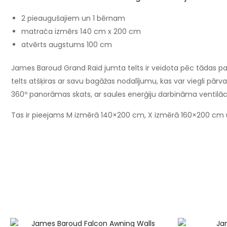
2 pieaugušajiem un 1 bērnam
matrača izmērs 140 cm x 200 cm
atvērts augstums 100 cm
James Baroud Grand Raid jumta telts ir veidota pēc tādas p
telts atšķiras ar savu bagāžas nodalījumu, kas var viegli pārv
360º panorāmas skats, ar saules enerģiju darbināma ventilā
Tas ir pieejams M izmērā 140×200 cm, X izmērā 160×200 cm 