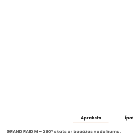
Apraksts
Īpa
GRAND RAID M – 360º skats ar bagāžas nodalījumu.