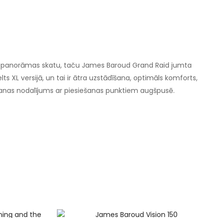
0º panorāmas skatu, taču James Baroud Grand Raid jumta
s XL versijā, un tai ir ātra uzstādīšana, optimāls komforts,
šanas nodalījums ar piesiešanas punktiem augšpusē.