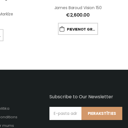
James Baroud Vision 150
Markīze
€
2,600.00
PIEVIENOT GROZAM
Subscribe to Our Newsletter
litika
PIERAKSTĪTIES
onditions
 ar mums