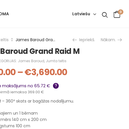
0
Latviešu
OMA
eltis
James Baroud Grand Raid M
Iepriekš.
Nākam.
Baroud Grand Raid M
EGORIJAS:
James Baroud
,
Jumta teltis
0.00
–
€
3,690.00
 maksājums no 65.72 €
pirmā iemaksa 369.00 €
 – 360º skats ar bagāžas nodalījumu.
šajiem un 1 bērnam
zmērs 140 cm x 200 cm
ugstums 100 cm