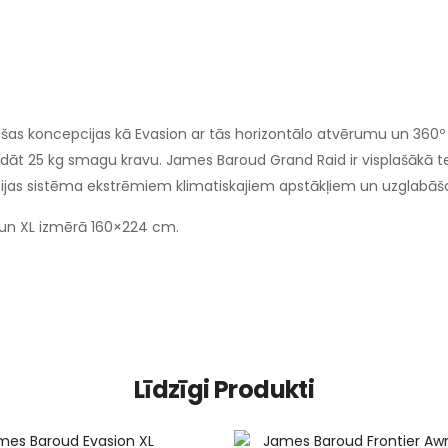
ašas koncepcijas kā Evasion ar tās horizontālo atvērumu un 36
adāt 25 kg smagu kravu. James Baroud Grand Raid ir visplašākā telt
cijas sistēma ekstrēmiem klimatiskajiem apstākļiem un uzglabā
un XL izmērā 160×224 cm.
Līdzīgi Produkti