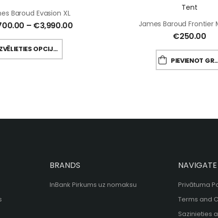
es Baroud Evasion XL
James Baroud Frontier 
700.00
–
€
3,990.00
€
250.00
IZVĒLIETIES OPCIJAS
PIEVIENOT GROZAM
BRANDS
NAVIGATE
InBank Pirkums uz nomaksu
Privātuma Po
s
Terms and C
Sazinieties