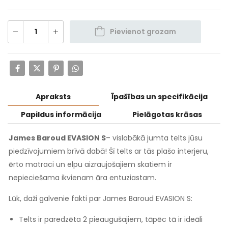
Pievienot grozam
Apraksts
Īpašības un specifikācija
Papildus informācija
Pielāgotas krāsas
James Baroud EVASION S
– vislabākā jumta telts jūsu
piedzīvojumiem brīvā dabā! Šī telts ar tās plašo interjeru,
ērto matraci un elpu aizraujošajiem skatiem ir
nepieciešama ikvienam āra entuziastam.
Lūk, daži galvenie fakti par James Baroud EVASION S:
Telts ir paredzēta 2 pieaugušajiem, tāpēc tā ir ideāli