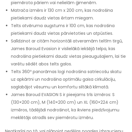
piemērota pāriem vai nelielām ģimenēm.
Matrača izmērs ir 130 cm x 200 cm, kas nodrošina
pietiekami daudz vietas ērtam miegam.
Telts atvēruma augstums ir 100 cm, kas nodrošina
pietiekami daudz vietas pārvietoties un atpūsties.
Salīdzinot ar citām horizontāli atveramām teltīm tirgū,
James Baroud Evasion ir vislielākā iekšējā telpa, kas
nodrošina pietiekami daudz vietas pieaugušajiem, lai tie
varētu sēdēt abos telts galos.
Telts 360º panorāmas logi nodrošina satriecošu skatu
uz apkārtni un nodrošina optimālu gaisa cirkulāciju,
saglabājot vēsumu un komfortu siltākā klimatā.
James Baroud EVASION S ir pieejams trīs izmēros: S
(130×200 cm), M (140×200 cm) un XL (160×224 cm)
izmēros, tādējādi nodrošinot, ka ikviens piedzīvojumu
meklētājs atradīs sev piemērotu izmēru.
Neatkarīgi no tā, vai plānojat nedēļas nogales izbraucienu