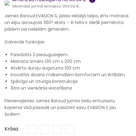
Minimālā pirmā iemaksa 359.00 €
James Baroud EVASION S, plaša iekšējā telpa, ērts matracis
un elpu aizraujošs 360º skats – šī telts ir ideāli piemērota
pāriem vai nelielām ģimenēm.
Galvenās funkcijas:
Paredzēts 2 pieaugušajiem
Matrača izmērs 130 cm x 200 cm
Atvērto durvju augstums 100 cm
Inovatīvs dizains maksimālam komfortam un ērtībām
Spēcīga un izturīga konstrukcija
Ātra un vienkārša iestatīšana
Pievienojieties James Baroud jumta telšu entuziastu
kopienai visā pasaulē un pasūtiet savu EVASION S jau
šodien!
Krāsa