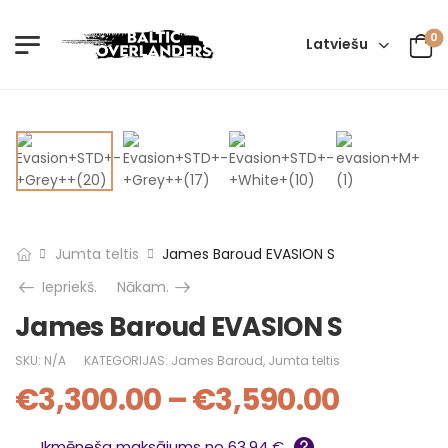
0
Latviešu
Jumta teltis
James Baroud EVASION S
Iepriekš.
Nākam.
James Baroud EVASION S
SKU:
N/A
KATEGORIJAS:
James Baroud
,
Jumta teltis
€
3,300.00
–
€
3,590.00
Ikmēneša maksājums no 63.94 €