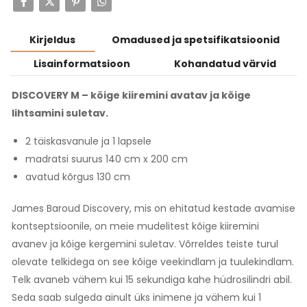
Kirjeldus
Omadused ja spetsifikatsioonid
Lisainformatsioon
Kohandatud värvid
DISCOVERY M – kõige kiiremini avatav ja kõige
lihtsamini suletav.
2 täiskasvanule ja 1 lapsele
madratsi suurus 140 cm x 200 cm
avatud kõrgus 130 cm
James Baroud Discovery, mis on ehitatud kestade avamise
kontseptsioonile, on meie mudelitest kõige kiiremini
avanev ja kõige kergemini suletav. Võrreldes teiste turul
olevate telkidega on see kõige veekindlam ja tuulekindlam.
Telk avaneb vähem kui 15 sekundiga kahe hüdrosilindri abil.
Seda saab sulgeda ainult üks inimene ja vähem kui 1