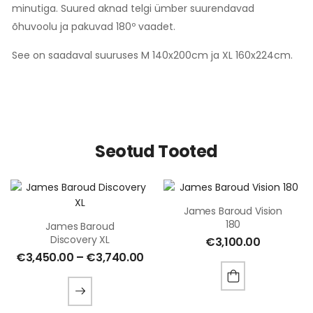
minutiga. Suured aknad telgi ümber suurendavad
õhuvoolu ja pakuvad 180º vaadet.
See on saadaval suuruses M 140x200cm ja XL 160x224cm.
Seotud Tooted
James Baroud Vision
180
James Baroud
Discovery XL
€
3,100.00
€
3,450.00
–
€
3,740.00