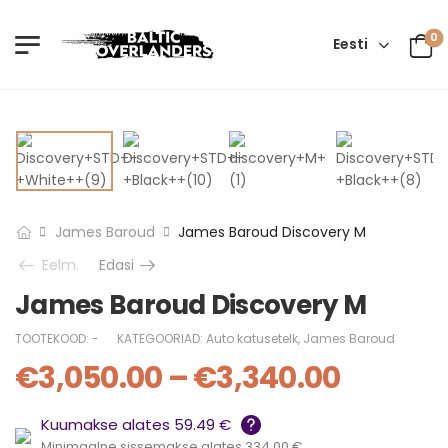
0
Eesti
James Baroud
James Baroud Discovery M
Eelm.
Edasi
James Baroud Discovery M
TOOTEKOOD:
-
KATEGOORIAD:
Auto katusetelk
,
James Baroud
€
3,050.00
–
€
3,340.00
Kuumakse alates 59.49 €
Minimaalne sissemakse alates 334.00 €