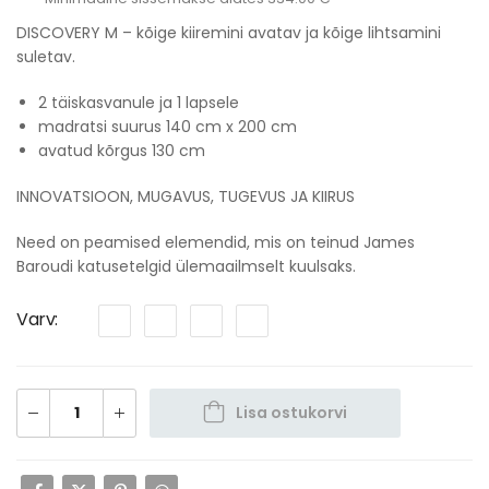
DISCOVERY M – kõige kiiremini avatav ja kõige lihtsamini
suletav.
2 täiskasvanule ja 1 lapsele
madratsi suurus 140 cm x 200 cm
avatud kõrgus 130 cm
INNOVATSIOON, MUGAVUS, TUGEVUS JA KIIRUS
Need on peamised elemendid, mis on teinud James
Baroudi katusetelgid ülemaailmselt kuulsaks.
Varv
Lisa ostukorvi