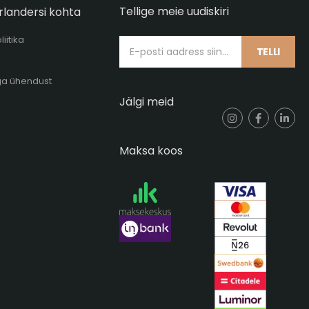
Tellige meie uudiskiri
rlandersi kohta
iitika
TELLI
ga ühendust
Jälgi meid
Maksa koos