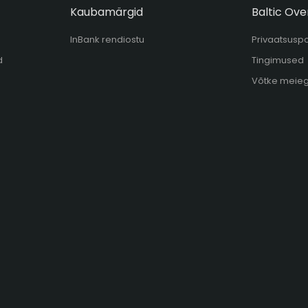
Kaubamärgid
Baltic Ove
InBank rendiostu
Privaatsuspol
d
Tingimused
Võtke meie