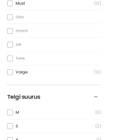
Must
12
Oliiv
Oranž
Silt
Tuhk
Valge
12
Telgi suurus
M
6
S
2
X
1