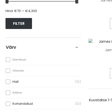
James 
Hind:
€70
—
€4,300
FILTER
Värv
Jam
Bambus
Glacier
Hall
12
Kiltkivi
Kuvatakse
1–
Kohandatud
12