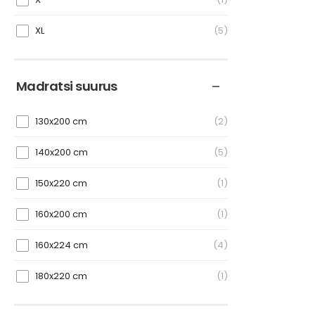
XL
5
Madratsi suurus
130x200 cm
2
140x200 cm
5
150x220 cm
1
160x200 cm
1
160x224 cm
4
180x220 cm
1