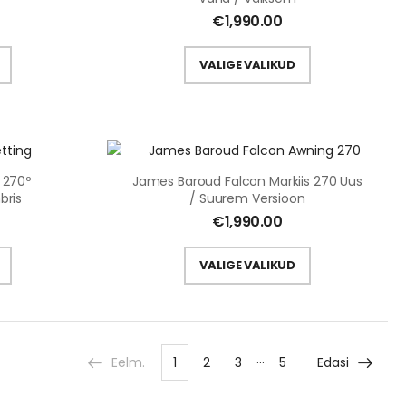
€
1,990.00
VALIGE VALIKUD
 270º
James Baroud Falcon Markiis 270 Uus
bris
/ Suurem Versioon
€
1,990.00
VALIGE VALIKUD
…
Eelm.
1
2
3
5
Edasi