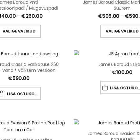
ames Baroud Anti-
James Baroud Classic Marki
tsioonipadi / Mugavuspadi
Suurem
140.00
–
€
260.00
€
505.00
–
€
590
VALIGE VALIKUD
VALIGE VALIKUD
oud Classic Varikatuse 250
James Baroud Esik
– Vana / Väiksem Versioon
€
100.00
€
590.00
LISA OSTUKORVI
LISA OSTUKORVI
James Baroud Evasion XL
Katusetelk