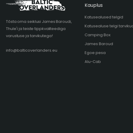
Kauplus
Katusealused telgid
Tõsta oma seiklusi James Baroudi,
Katusealuse telgi tarviku
Thule'i ja teiste tippkvaliteediga
Camping Box
varustuse ja tarvikutega!
James Baroud
info@balticoverlanders.eu
Egoe pesa
Alu-Cab