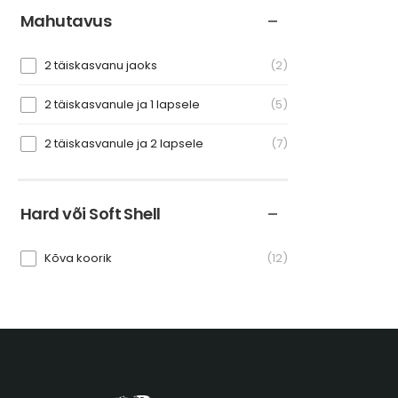
Mahutavus
2 täiskasvanu jaoks
2
2 täiskasvanule ja 1 lapsele
5
2 täiskasvanule ja 2 lapsele
7
Hard või Soft Shell
Kõva koorik
12
Soft Shell
2