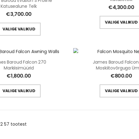
Baroud Evasion S Proline
Katusealune Telk
€
4,300.00
€
3,700.00
VALIGE VALIKUD
VALIGE VALIKUD
es Baroud Falcon 270
James Baroud Falcon
Markiisimüürid
Moskiitovõrguga Üm
€
1,800.00
€
800.00
VALIGE VALIKUD
VALIGE VALIKUD
12 57
tootest