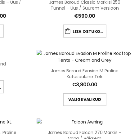
is – Uus /
James Baroud Classic Markiisi 250
Tunnel – Uus / Suurem Versioon
.00
€
590.00
LISA OSTUKORVI
ond
James Baroud Evasion M Proline
Katusealune Telk
€
3,800.00
VALIGE VALIKUD
 Proline
James Baroud Falcon 270 Markiis –
Vana / Väiksem