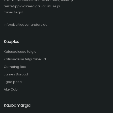
Tõsta oma seiklusi James Baroudi, Thule'i ja
teiste tippkvaliteediga varustuse ja
tarvikutega!
info@balticoverlanders.eu
Kauplus
Katusealused telgid
Katusealuse telgi tarvikud
Camping Box
James Baroud
Egoe pesa
Alu-Cab
Kaubamärgid