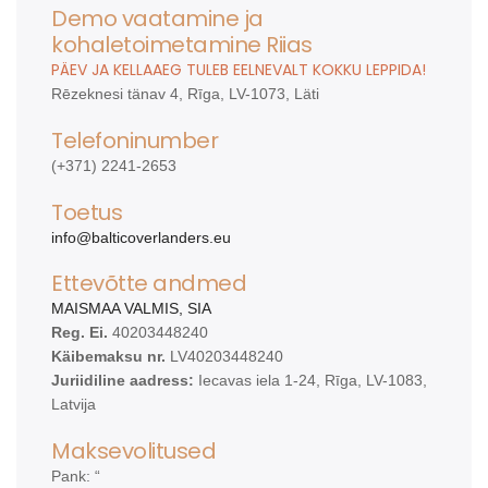
Demo vaatamine ja
kohaletoimetamine Riias
PÄEV JA KELLAAEG TULEB EELNEVALT KOKKU LEPPIDA!
Rēzeknesi tänav 4, Rīga, LV-1073, Läti
Telefoninumber
(+371) 2241-2653
Toetus
info@balticoverlanders.eu
Ettevõtte andmed
MAISMAA VALMIS, SIA
Reg. Ei.
40203448240
Käibemaksu nr.
LV40203448240
Juriidiline aadress:
Iecavas iela 1-24, Rīga, LV-1083,
Latvija
Maksevolitused
Pank: “