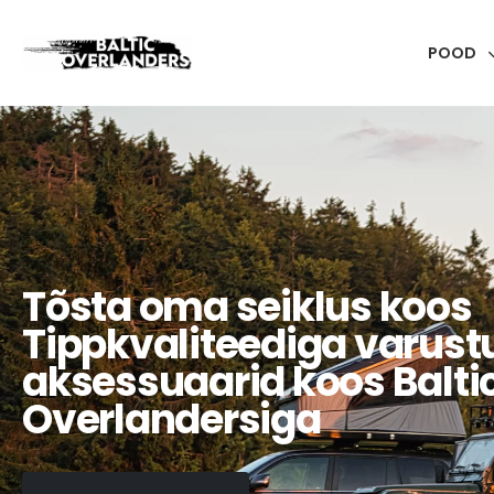
POOD
Tõsta oma seiklus koos
Tippkvaliteediga varustu
aksessuaarid koos Balti
Overlandersiga