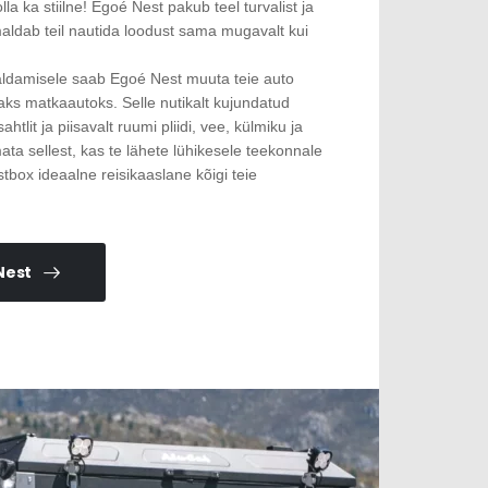
lla ka stiilne! Egoé Nest pakub teel turvalist ja
aldab teil nautida loodust sama mugavalt kui
igaldamisele saab Egoé Nest muuta teie auto
s matkaautoks. Selle nutikalt kujundatud
htlit ja piisavalt ruumi pliidi, vee, külmiku ja
mata sellest, kas te lähete lühikesele teekonnale
stbox ideaalne reisikaaslane kõigi teie
Nest