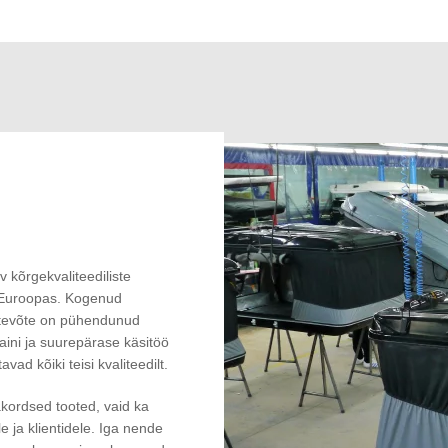
 kõrgekvaliteediliste
d Euroopas. Kogenud
ettevõte on pühendunud
saini ja suurepärase käsitöö
vad kõiki teisi kvaliteedilt.
kordsed tooted, vaid ka
ja klientidele. Iga nende