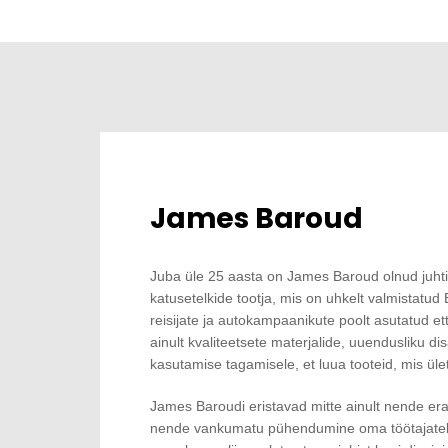
James Baroud
Juba üle 25 aasta on James Baroud olnud juhtiv
katusetelkide tootja, mis on uhkelt valmistatu
reisijate ja autokampaanikute poolt asutatud 
ainult kvaliteetsete materjalide, uuendusliku di
kasutamise tagamisele, et luua tooteid, mis ületa
James Baroudi eristavad mitte ainult nende era
nende vankumatu pühendumine oma töötajatele 