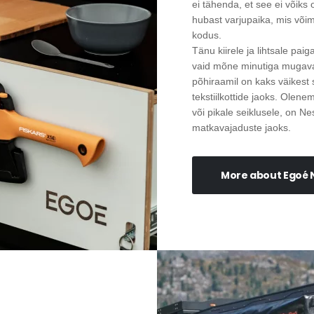
ei tähenda, et see ei võiks o
hubast varjupaika, mis võim
kodus.
Tänu kiirele ja lihtsale pa
vaid mõne minutiga mugavak
põhiraamil on kaks väikest sa
tekstiilkottide jaoks. Olene
või pikale seiklusele, on Ne
matkavajaduste jaoks.
More about Egoé 