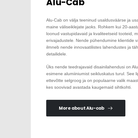
Alu-Cab
Alu-Cab on välja teeninud usaldusväärse ja u
maine väliseiklejate jaoks. Rohkem kui 20-aa
loonud vastupidavaid ja kvaliteetseid tooteid,
erivajadustele. Nende pühendumine klientide v
ilmneb nende innovaatilistes lahendustes ja t
detailidele.
Üks nende teedrajavaid disainilahendusi on A
esimene alumiiniumist seikluskatus turul. See 
ettevõtte selgroog ja on populaarne valik maastu
kes soovivad avastada kaugemaid sihtkohti.
More about Alu-cab