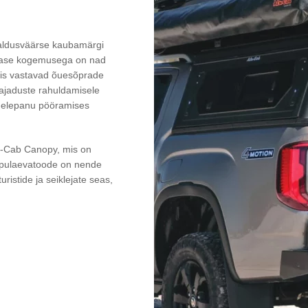
saldusväärse kaubamärgi
stase kogemusega on nad
 mis vastavad õuesõprade
ajaduste rahuldamisele
ähelepanu pööramises
lu-Cab Canopy, mis on
lipulaevatoode on nende
ristide ja seiklejate seas,