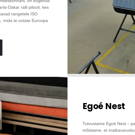
inimeeskonnani, on kogenud
is-Dakar ralli pilooti, kes
stavad rangetele ISO
a, mida te ootate Euroopa
Egoé Nest
Tutvustame Egoé Nest – pa
mõistame, et matkavarustus