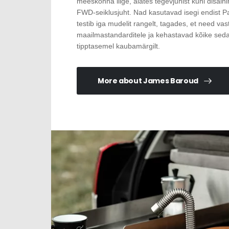
meeskonna liige, alates tegevjuhist kuni disa
FWD-seiklusjuht. Nad kasutavad isegi endist Pari
testib iga mudelit rangelt, tagades, et need va
maailmastandarditele ja kehastavad kõike sed
tipptasemel kaubamärgilt.
More about James Baroud