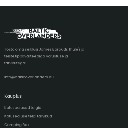
Tõsta oma seiklusi James Baroudi, Thule'i ja
teiste tippkvaliteediga varustuse ja
tarvikutega!
info@balticoverlanders.eu
Kauplus
Katusealused telgid
Katusealuse telgi tarvikud
Camping Box