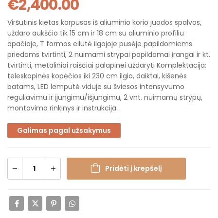
€
2,400.00
Viršutinis kietas korpusas iš aliuminio korio juodos spalvos,
uždaro aukščio tik 15 cm ir 18 cm su aliuminio profiliu
apačioje, T formos eilutė ilgojoje pusėje papildomiems
priedams tvirtinti, 2 nuimami strypai papildomai įrangai ir kt.
tvirtinti, metaliniai raiščiai palapinei uždaryti Komplektacija:
teleskopinės kopėčios iki 230 cm ilgio, daiktai, kišenės
batams, LED lemputė viduje su šviesos intensyvumo
reguliavimu ir įjungimu/išjungimu, 2 vnt. nuimamų strypų,
montavimo rinkinys ir instrukcija.
Galimas pagal užsakymus
Pridėti į krepšelį