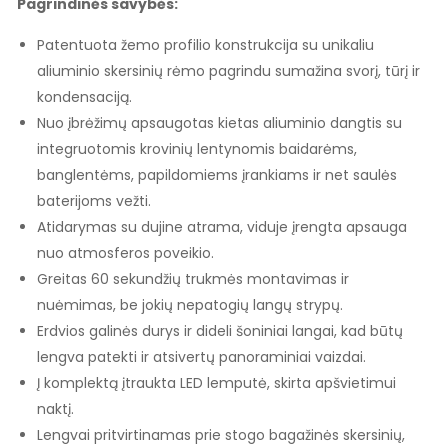
Pagrindinės savybės:
Patentuota žemo profilio konstrukcija su unikaliu
aliuminio skersinių rėmo pagrindu sumažina svorį, tūrį ir
kondensaciją.
Nuo įbrėžimų apsaugotas kietas aliuminio dangtis su
integruotomis krovinių lentynomis baidarėms,
banglentėms, papildomiems įrankiams ir net saulės
baterijoms vežti.
Atidarymas su dujine atrama, viduje įrengta apsauga
nuo atmosferos poveikio.
Greitas 60 sekundžių trukmės montavimas ir
nuėmimas, be jokių nepatogių langų strypų.
Erdvios galinės durys ir dideli šoniniai langai, kad būtų
lengva patekti ir atsivertų panoraminiai vaizdai.
Į komplektą įtraukta LED lemputė, skirta apšvietimui
naktį.
Lengvai pritvirtinamas prie stogo bagažinės skersinių,