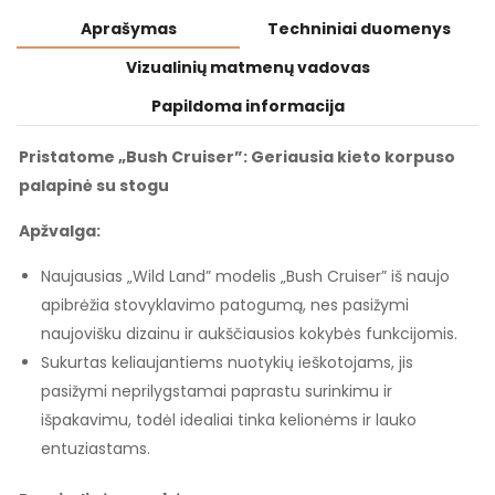
Aprašymas
Techniniai duomenys
Vizualinių matmenų vadovas
Papildoma informacija
Pristatome „Bush Cruiser”: Geriausia kieto korpuso
palapinė su stogu
Apžvalga:
Naujausias „Wild Land” modelis „Bush Cruiser” iš naujo
apibrėžia stovyklavimo patogumą, nes pasižymi
naujovišku dizainu ir aukščiausios kokybės funkcijomis.
Sukurtas keliaujantiems nuotykių ieškotojams, jis
pasižymi neprilygstamai paprastu surinkimu ir
išpakavimu, todėl idealiai tinka kelionėms ir lauko
entuziastams.