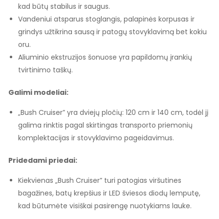
kad būtų stabilus ir saugus.
Vandeniui atsparus stoglangis, palapinės korpusas ir
grindys užtikrina sausą ir patogų stovyklavimą bet kokiu
oru.
Aliuminio ekstruzijos šonuose yra papildomų įrankių
tvirtinimo taškų.
Galimi modeliai:
„Bush Cruiser” yra dviejų pločių: 120 cm ir 140 cm, todėl jį
galima rinktis pagal skirtingas transporto priemonių
komplektacijas ir stovyklavimo pageidavimus.
Pridedami priedai:
Kiekvienas „Bush Cruiser” turi patogias viršutines
bagažines, batų krepšius ir LED šviesos diodų lemputę,
kad būtumėte visiškai pasirengę nuotykiams lauke.