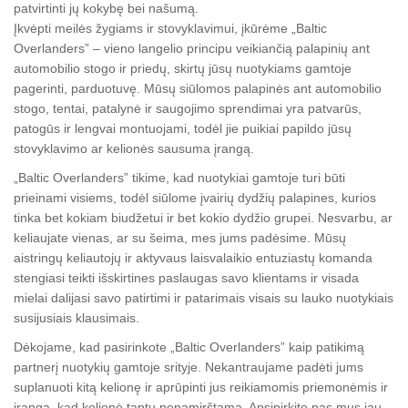
patvirtinti jų kokybę bei našumą.
Įkvėpti meilės žygiams ir stovyklavimui, įkūrėme „Baltic
Overlanders” – vieno langelio principu veikiančią palapinių ant
automobilio stogo ir priedų, skirtų jūsų nuotykiams gamtoje
pagerinti, parduotuvę. Mūsų siūlomos palapinės ant automobilio
stogo, tentai, patalynė ir saugojimo sprendimai yra patvarūs,
patogūs ir lengvai montuojami, todėl jie puikiai papildo jūsų
stovyklavimo ar kelionės sausuma įrangą.
„Baltic Overlanders” tikime, kad nuotykiai gamtoje turi būti
prieinami visiems, todėl siūlome įvairių dydžių palapines, kurios
tinka bet kokiam biudžetui ir bet kokio dydžio grupei. Nesvarbu, ar
keliaujate vienas, ar su šeima, mes jums padėsime. Mūsų
aistringų keliautojų ir aktyvaus laisvalaikio entuziastų komanda
stengiasi teikti išskirtines paslaugas savo klientams ir visada
mielai dalijasi savo patirtimi ir patarimais visais su lauko nuotykiais
susijusiais klausimais.
Dėkojame, kad pasirinkote „Baltic Overlanders” kaip patikimą
partnerį nuotykių gamtoje srityje. Nekantraujame padėti jums
suplanuoti kitą kelionę ir aprūpinti jus reikiamomis priemonėmis ir
įranga, kad kelionė taptų nepamirštama. Apsipirkite pas mus jau