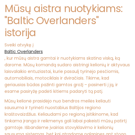
Mūsų aistra nuotykiams:
"Baltic Overlanders"
istorija
Sveiki atvykę į
Baltic Overlanders
, kur mūsų aistra gamtai ir nuotykiams skatina viską, ką
darome. Mūsų komandą sudaro aistringi kelionių ir aktyvaus
laisvalaikio entuziastai, kurie pasaulį tyrinėjo pėsčiomis,
automobiliais, motociklais ir dviračiais. Tikime, kad
geriausias būdas pažinti gamtos grožį – pasinerti į ją, ir
esame pasiryžę padėti kitiems padaryti tą patį.
Mūsų kelionė prasidėjo nuo bendros meilės keliauti
sausuma ir tyrinėti nuostabius Baltijos regiono
kraštovaizdžius. Keliaudami po regioną įsitikinome, kad
tinkama įranga ir reikmenys gali labai pakeisti mūsų patirtį
gamtoje. Išbandėme įvairias stovyklavimo ir kelionių
sausuma sistemas, bet kai atradome palapines ant stogo,