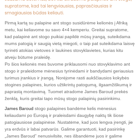
supratome, kad tai lengviausias, paprasčiausias ir
smagiausias būdas keliauti.
Pirmą kartą su palapine ant stogo susidūrėme kelionės į Afriką
metu, kai keliavome su savo 4×4 kemperiu. Greitai supratome,
kad palapinė ant stogo puikiai papildė mūsų įrangą, suteikdama
mums patogią ir saugią vietą miegoti, o taip pat suteikdama laisvę
tyrinėti atokias vietoves ir laukines stovyklavietes, kurias kitu
atveju būtume praleidę.
Po šios kelionės mes buvome priklausomi nuo stovyklavimo ant
stogo ir praleidome mėnesius tyrinėdami ir bandydami geriausius
turimus įrankius ir įrangą. Norėjome rasti aukščiausios kokybės
stogines palapines, kurios užtikrintų patogumą, ilgaamžiškumą ir
paprastą montavimą. Tuomet atradome James Baroud prekės
ženklą, kuris greitai tapo mūsų stogo palapinių pasirinkimu.
James Baroud
stogo palapines bandėme kelis mėnesius
keliaudami po Europą ir praleisdami daugybę naktų tik šiose
patogiausiose palapinėse. Nustatėme, kad juos lengva įrengti, jie
yra erdvūs ir labai patvarūs. Galime garantuoti, kad pasirinkę
„James Baroud” nenusivilsite, nes išbandėme juos ir galime