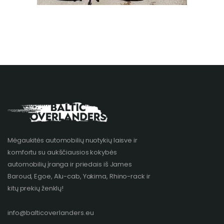
Mėgaukitės automobilių nuotykių laisve ir
komfortu su aukščiausios kokybės
automobilių įranga ir priedais iš James
Baroud, Egoe, Alu-cab, Yakima, Rhino-rack ir
kitų prekių ženklų!​
info@balticoverlanders.eu