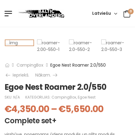
0
Latviešu
CampingBox
Egoe Nest Roamer 2.0/550
Iepriekš.
Nākam.
Egoe Nest Roamer 2.0/550
SKU:
N/A
KATEGORIJAS:
CampingBox
,
Egoe Nest
€
4,350.00
–
€
5,650.00
Complete set+
virsbūve, noņemams ūdens modulis un plīts modulis,