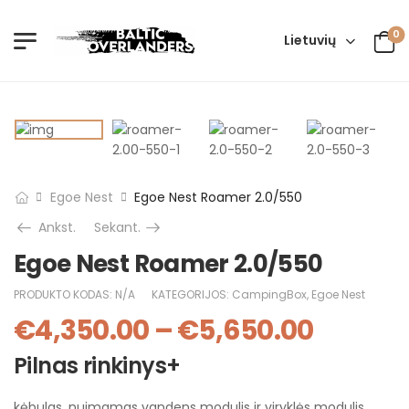
0
Lietuvių
Egoe Nest
Egoe Nest Roamer 2.0/550
Ankst.
Sekant.
Egoe Nest Roamer 2.0/550
PRODUKTO KODAS:
N/A
KATEGORIJOS:
CampingBox
,
Egoe Nest
€
4,350.00
–
€
5,650.00
Pilnas rinkinys+
kėbulas, nuimamas vandens modulis ir viryklės modulis,