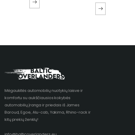
Mėgaukitės automobilių nuotykių laisve ir
komfortu su aukščiausios kokybės
automobilių įranga ir priedais iš James
Baroud, Egoe, Alu-cab, Yakima, Rhino-rack ir
kitų prekių ženklų!​
info@balticoverlanders.eu