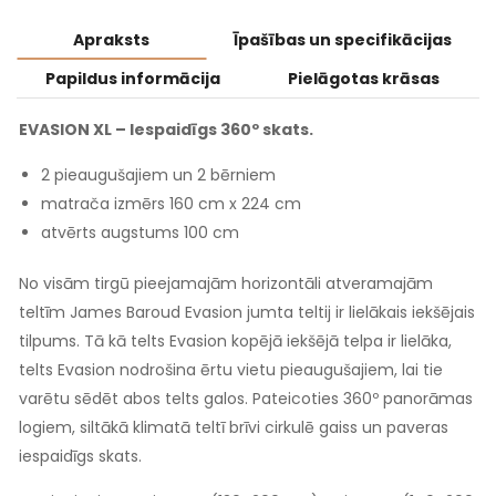
Apraksts
Īpašības un specifikācijas
Papildus informācija
Pielāgotas krāsas
EVASION XL – Iespaidīgs 360º skats.
2 pieaugušajiem un 2 bērniem
matrača izmērs 160 cm x 224 cm
atvērts augstums 100 cm
No visām tirgū pieejamajām horizontāli atveramajām
teltīm James Baroud Evasion jumta teltij ir lielākais iekšējais
tilpums. Tā kā telts Evasion kopējā iekšējā telpa ir lielāka,
telts Evasion nodrošina ērtu vietu pieaugušajiem, lai tie
varētu sēdēt abos telts galos. Pateicoties 360º panorāmas
logiem, siltākā klimatā teltī brīvi cirkulē gaiss un paveras
iespaidīgs skats.