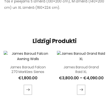
Tas ir pieejams S izmērā (130×200 cm), M izmērā (140×200
cm) un XL izmērā (160×224 cm).
Līdzīgi Produkti
James Baroud Falcon
James Baroud Grand
270 Markīzes Sienas
Raid XL
€
1,800.00
€
3,800.00
–
€
4,090.00