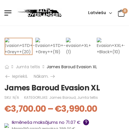
0
Latviešu
Jumta teltis
James Baroud Evasion XL
Iepriekš.
Nākam.
James Baroud Evasion XL
SKU:
N/A
KATEGORIJAS:
James Baroud
,
Jumta teltis
€
3,700.00
–
€
3,990.00
Ikmēneša maksājums no 71.07 €
Minimālā pirmā iemaksa 399.00 €