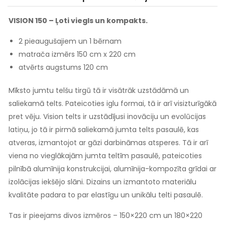
VISION 150 – Ļoti viegls un kompakts.
2 pieaugušajiem un 1 bērnam
matrača izmērs 150 cm x 220 cm
atvērts augstums 120 cm
Mīksto jumtu telšu tirgū tā ir visātrāk uzstādāmā un
saliekamā telts. Pateicoties iglu formai, tā ir arī visizturīgākā
pret vēju. Vision telts ir uzstādījusi inovāciju un evolūcijas
latiņu, jo tā ir pirmā saliekamā jumta telts pasaulē, kas
atveras, izmantojot ar gāzi darbināmas atsperes. Tā ir arī
viena no vieglākajām jumta teltīm pasaulē, pateicoties
pilnībā alumīnija konstrukcijai, alumīnija-kompozīta grīdai ar
izolācijas iekšējo slāni. Dizains un izmantoto materiālu
kvalitāte padara to par elastīgu un unikālu telti pasaulē.
Tas ir pieejams divos izmēros – 150×220 cm un 180×220