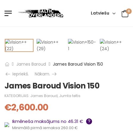
0
Latviešu
James Baroud
James Baroud Vision 150
Iepriekš.
Nākam.
James Baroud Vision 150
KATEGORIJAS:
James Baroud
,
Jumta teltis
€
2,600.00
Ikmēneša maksājums no 46.31 €
Minimālā pirmā iemaksa 260.00 €