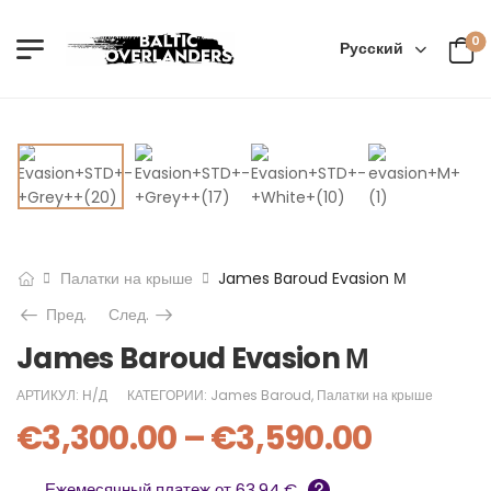
0
Русский
Палатки на крыше
James Baroud Evasion М
Пред.
След.
James Baroud Evasion М
АРТИКУЛ:
Н/Д
КАТЕГОРИИ:
James Baroud
,
Палатки на крыше
€
3,300.00
–
€
3,590.00
Ежемесячный платеж от 63.94 €