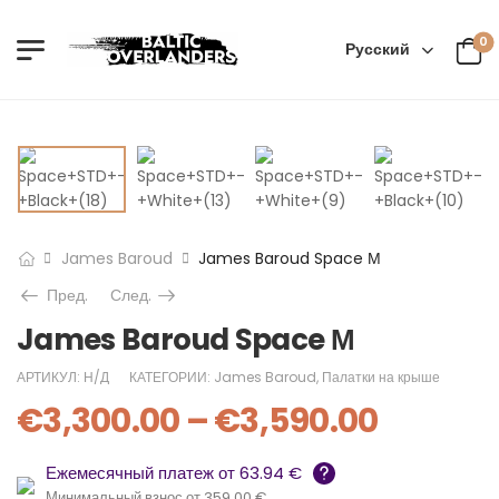
0
Русский
James Baroud
James Baroud Space М
Пред.
След.
James Baroud Space М
АРТИКУЛ:
Н/Д
КАТЕГОРИИ:
James Baroud
,
Палатки на крыше
€
3,300.00
–
€
3,590.00
Ежемесячный платеж от 63.94 €
Минимальный взнос от 359.00 €