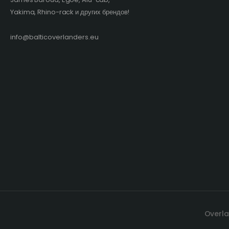
Yakima, Rhino-rack и других брендов!​
info@balticoverlanders.eu
Overla