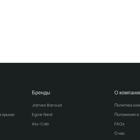
Бренды
О компани
James Baroud
Политика ко
а крыше
Egoe Nest
Положения и
Alu-Cab
FAQs
О нас