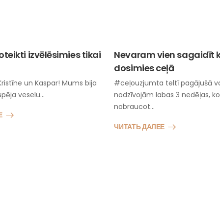
eikti izvēlēsimies tikai
Nevaram vien sagaidīt 
dosimies ceļā
Kristīne un Kaspar! Mums bija
#ceļouzjumta teltī pagājušā v
espēja veselu…
nodzīvojām labas 3 nedēļas, k
nobraucot…
Е
ЧИТАТЬ ДАЛЕЕ