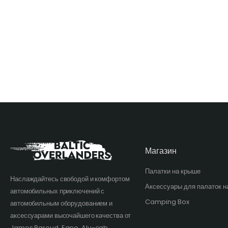
Магазин
Палатки на крыше
Наслаждайтесь свободой и комфортом
Аксессуары для палаток н
автомобильных приключений с
Camping Box
автомобильным оборудованием и
аксессуарами высочайшего качества от
James Baroud, Egoe, Alu-cab,