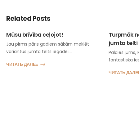
Related Posts
Mūsu brīvība ceļojot!
Turpmāk not
jumta telti
Jau pirms pāris gadiem sākām meklēt
variantus jumta telts iegādei.…
Paldies jums, 
fantastiska i
ЧИТАТЬ ДАЛЕЕ
ЧИТАТЬ ДАЛЕ