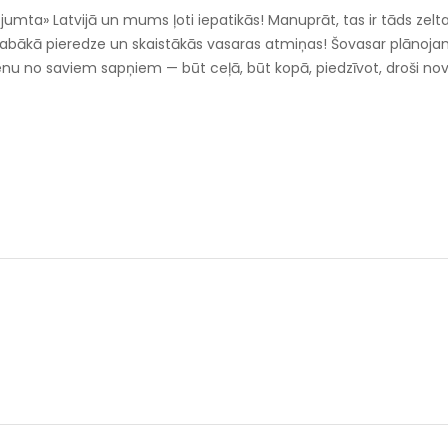
umta» Latvijā un mums ļoti iepatikās! Manuprāt, tas ir tāds zelt
slabākā pieredze un skaistākās vasaras atmiņas! Šovasar plānoja
vienu no saviem sapņiem — būt ceļā, būt kopā, piedzīvot, droši novi