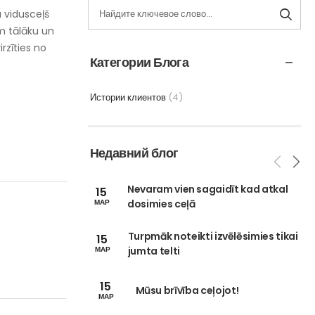
a vidusceļš
m tālāku un
rzīties no
Категории Блога
Истории клиентов
(4)
Недавний блог
Nevaram vien sagaidīt kad atkal
15
dosimies ceļā
МАР
Turpmāk noteikti izvēlēsimies tikai
15
jumta telti
МАР
15
Mūsu brīvība ceļojot!
МАР