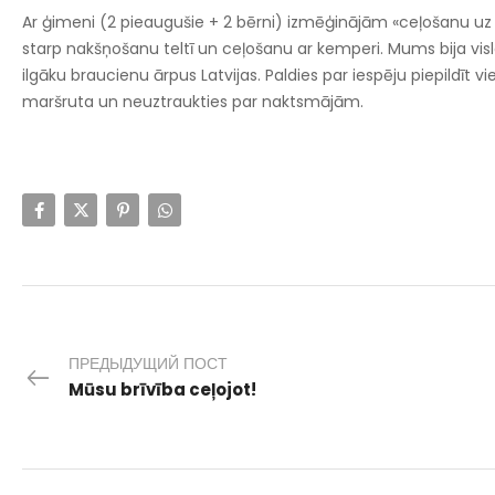
Ar ģimeni (2 pieaugušie + 2 bērni) izmēģinājām «ceļošanu uz j
starp nakšņošanu teltī un ceļošanu ar kemperi. Mums bija vi
ilgāku braucienu ārpus Latvijas. Paldies par iespēju piepildīt 
maršruta un neuztraukties par naktsmājām.
ПРЕДЫДУЩИЙ ПОСТ
Mūsu brīvība ceļojot!