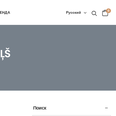
0
Русский
ЕНДА
ĻŠ
Поиск