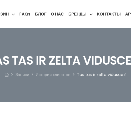
АЗИН
FAQs
БЛОГ
О НАС
БРЕНДЫ
КОНТАКТЫ
АР
AS TAS IR ZELTA VIDUSCE
Записи
Истории клиентов
Tas tas ir zelta vidusceļš