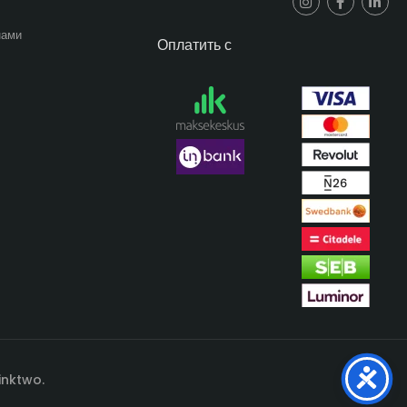
нами
Оплатить с
inktwo.