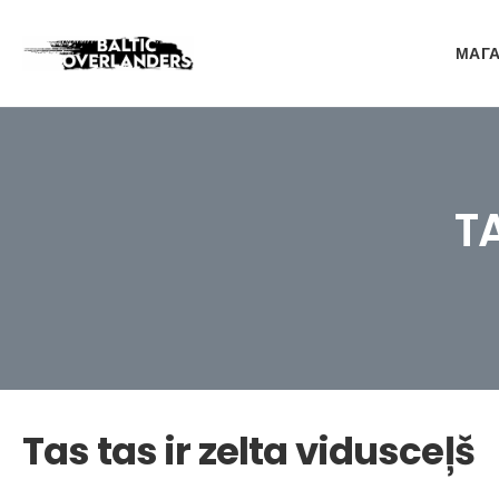
МАГ
T
Tas tas ir zelta vidusceļš