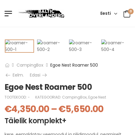
0
Eesti
CampingBox
Egoe Nest Roamer 500
Eelm.
Edasi
Egoe Nest Roamer 500
TOOTEKOOD:
-
KATEGOORIAD:
CampingBox
,
Egoe Nest
€
4,350.00
–
€
5,650.00
Täielik komplekt+
kere, eemaldatav veemoodul ja pliidimoodul, peamiselt