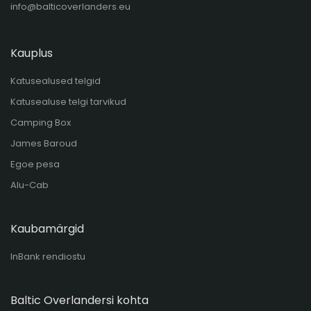
info@balticoverlanders.eu
Kauplus
Katusealused telgid
Katusealuse telgi tarvikud
Camping Box
James Baroud
Egoe pesa
Alu-Cab
Kaubamärgid
InBank rendiostu
Baltic Overlandersi kohta