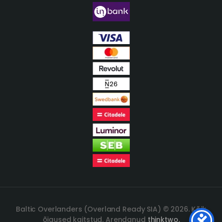
Baltic Overlanders (Overland Ready SIA) © 2026. Kõik
õigused kaitstud. Arendanud
thinktwo.