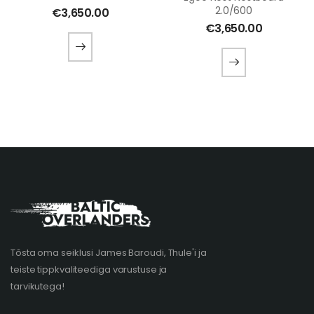
2.0/600
€
3,650.00
€
3,650.00
Tõsta oma seiklusi James Baroudi, Thule'i ja
teiste tippkvaliteediga varustuse ja
tarvikutega!