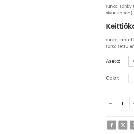
runko, sänky 
sivuosineen)
Keittiök
runko, irrotet
tarkoitettu en
Aseta
Color