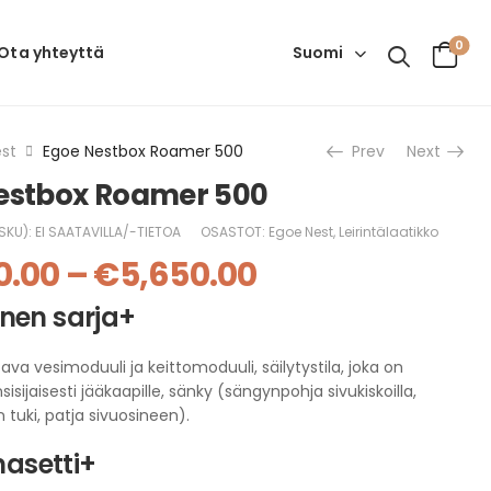
0
Suomi
Ota yhteyttä
st
Egoe Nestbox Roamer 500
Prev
Next
estbox Roamer 500
SKU):
EI SAATAVILLA/-TIETOA
OSASTOT:
Egoe Nest
,
Leirintälaatikko
0.00
–
€
5,650.00
inen sarja+
tava vesimoduuli ja keittomoduuli, säilytystila, joka on
sisijaisesti jääkaapille, sänky (sängynpohja sivukiskoilla,
tuki, patja sivuosineen).
asetti+