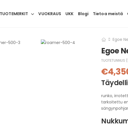
TUOTEMERKIT
VUOKRAUS
UKK
Blogi
Tietoa meistä
Egoe Ne
Egoe N
TUOTETUNNUS (
€
4,35
Täydell
runko, irrotet
tarkoitettu en
sängynpohjan 
Nukkum