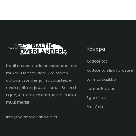
Kauppa
Kattoteltat
Nauti autoseikkailujen vapaudesta ja
Kattoteltan lisävarusteet
mukavuudesta laadukkaimpien
Leirintälaatikko
autovarusteiden ja lisävarusteiden
avulla, joita tarjoavat James Baroud,
James Baroud
Egoe, Alu-cab, Yakima, Rhino-rack ja
Egoe Nest
muut merkit!
Alu-Cab
info@balticoverlanders.eu