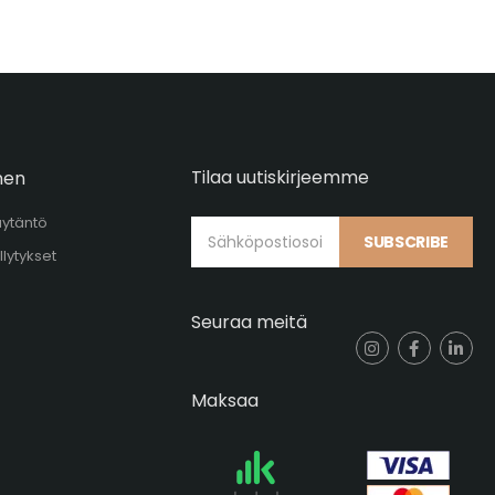
Tilaa uutiskirjeemme
nen
äytäntö
SUBSCRIBE
llytykset
Seuraa meitä
Maksaa