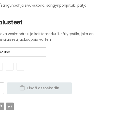
(sängynpohja sivukiskoilla, sängynpohjatuki, patja
alusteet
tava vesimoduuli ja keittomoduuli, säilytystila, joka on
sisijaisesti jääkaappia varten
Lisää ostoskoriin