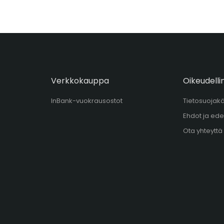
Verkkokauppa
Oikeudelli
InBank-vuokrausostot
Tietosuojak
Ehdot ja ede
Ota yhteyttä