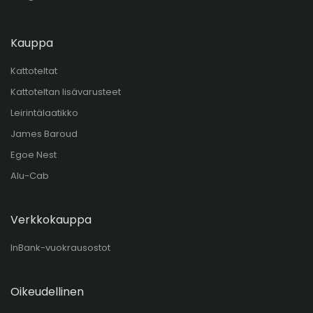
Kauppa
Kattoteltat
Kattoteltan lisävarusteet
Leirintälaatikko
James Baroud
Egoe Nest
Alu-Cab
Verkkokauppa
InBank-vuokrausostot
Oikeudellinen