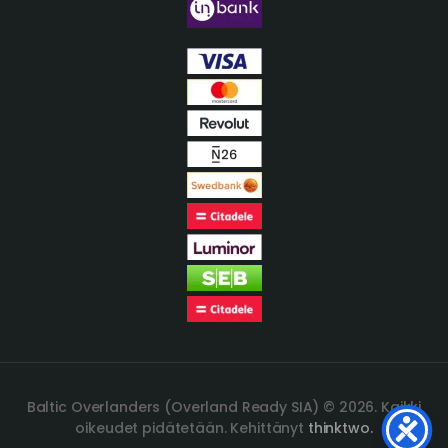
Baltic Overlanders (Overland Ready SIA) © 2026. Kaikki
oikeudet pidätetään. Kehittänyt
thinktwo.