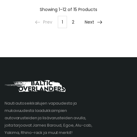
Showing
1–12 of 15
Products
Prev
1
2
Next
Nauti autoseikkailujen vapaudesta ja
mukavuudesta laadukkaimpien
autovarusteiden ja lisävarusteiden avulla,
joita tarjoavat James Baroud, Egoe, Alu-cab,
Yakima, Rhino-rack ja muut merkit!