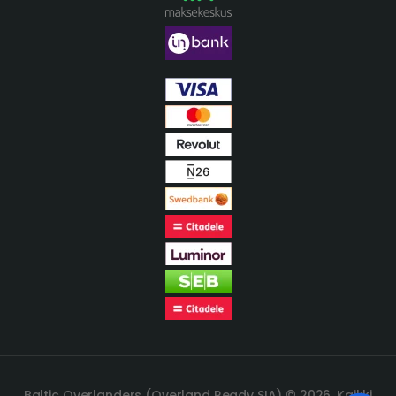
Baltic Overlanders (Overland Ready SIA) © 2026. Kaikki