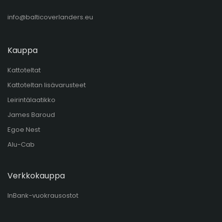
info@balticoverlanders.eu
Kauppa
Kattoteltat
Kattoteltan lisävarusteet
Leirintälaatikko
James Baroud
Egoe Nest
Alu-Cab
Verkkokauppa
InBank-vuokrausostot