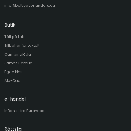
info@balticoverlanders.eu
Butik
Tält på tak
Tillbehör för taktält
Campinglåda
James Baroud
Egoe Nest
Alu-Cab
e-handel
InBank Hire Purchase
Rättslig