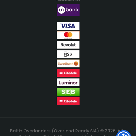
Baltic Overlanders (Overland Ready SIA) © 2026. Alla