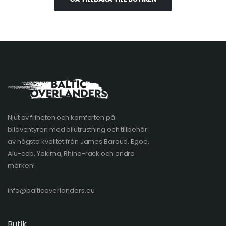
Njut av friheten och komforten på
biläventyren med bilutrustning och tillbehör
av högsta kvalitet från James Baroud, Egoe,
Alu-cab, Yakima, Rhino-rack och andra
märken!
info@balticoverlanders.eu
Butik