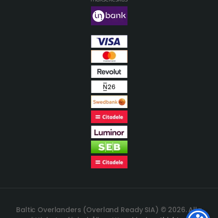
Baltic Overlanders (Overland Ready SIA) © 2026. Alla