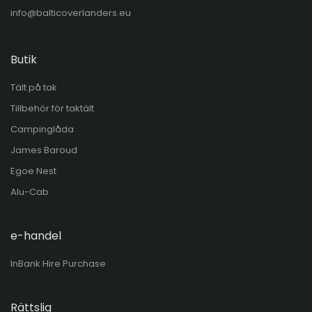
info@balticoverlanders.eu
Butik
Tält på tak
Tillbehör för taktält
Campinglåda
James Baroud
Egoe Nest
Alu-Cab
e-handel
InBank Hire Purchase
Rättslig