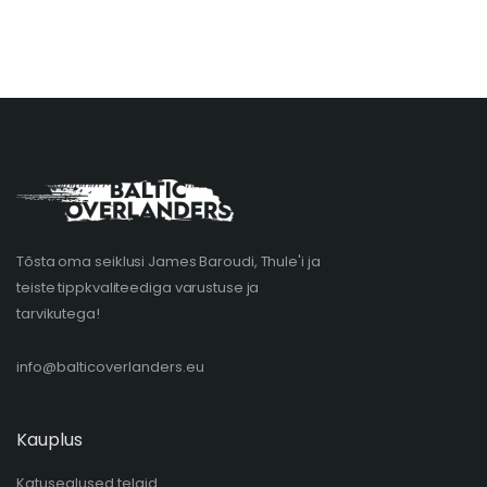
Tõsta oma seiklusi James Baroudi, Thule'i ja
teiste tippkvaliteediga varustuse ja
tarvikutega!
info@balticoverlanders.eu
Kauplus
Katusealused telgid