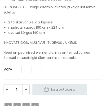
DISCOVERY XL – kõige kiiremini avatav ja kõige lihtsamini
suletav.
2 täiskasvanule ja 2 lapsele
madratsi suurus 160 cm x 224 cm
avatud kõrgus 140 cm
INNOVATSIOON, MUGAVUS, TUGEVUS JA KIIRUS
Need on peamised elemendid, mis on teinud James
Baroudi katusetelgid ülemaailmselt kuulsaks.
Varv
Lisa ostukorvi