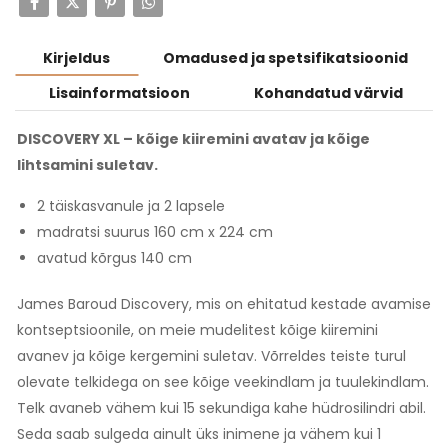
Kirjeldus
Omadused ja spetsifikatsioonid
Lisainformatsioon
Kohandatud värvid
DISCOVERY XL – kõige kiiremini avatav ja kõige
lihtsamini suletav.
2 täiskasvanule ja 2 lapsele
madratsi suurus 160 cm x 224 cm
avatud kõrgus 140 cm
James Baroud Discovery, mis on ehitatud kestade avamise
kontseptsioonile, on meie mudelitest kõige kiiremini
avanev ja kõige kergemini suletav. Võrreldes teiste turul
olevate telkidega on see kõige veekindlam ja tuulekindlam.
Telk avaneb vähem kui 15 sekundiga kahe hüdrosilindri abil.
Seda saab sulgeda ainult üks inimene ja vähem kui 1