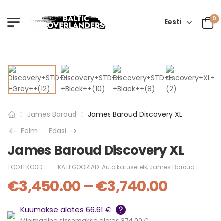
0
Eesti
James Baroud
James Baroud Discovery XL
Eelm.
Edasi
James Baroud Discovery XL
TOOTEKOOD:
-
KATEGOORIAD:
Auto katusetelk
,
James Baroud
€
3,450.00
–
€
3,740.00
Kuumakse alates 66.61 €
Minimaalne sissemakse alates 374.00 €