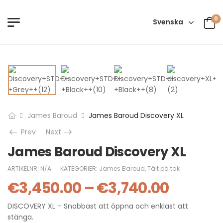
0
Svenska
James Baroud
James Baroud Discovery XL
Prev
Next
James Baroud Discovery XL
ARTIKELNR:
N/A
KATEGORIER:
James Baroud
,
Tält på tak
€
3,450.00
–
€
3,740.00
DISCOVERY XL – Snabbast att öppna och enklast att
stänga.