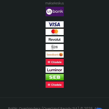
Baltic Overlanders (Overland Ready SIA) © 2026. Alla