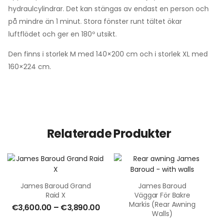
hydraulcylindrar. Det kan stängas av endast en person och
på mindre än 1 minut. Stora fönster runt tältet ökar
luftflödet och ger en 180º utsikt.
Den finns i storlek M med 140×200 cm och i storlek XL med
160×224 cm.
Relaterade Produkter
James Baroud Grand
James Baroud
Raid X
Väggar För Bakre
Markis (Rear Awning
€
3,600.00
–
€
3,890.00
Walls)