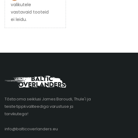
valikutele
vastavaid tooteid
ei leidu.
Tõsta oma seiklusi James Baroudi, Thule'i ja
teiste tippkvaliteediga varustuse ja
tarvikutega!
info@balticoverlanders.eu