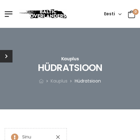
0
Eesti
Kauplus
HÜDRATSIOON
Kauplus
Hüdratsioon
Sinu