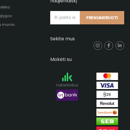
naujienlaiškį
litika
sąlygos
PRENUMERUOTI
su mumis
Sekite mus
Mokėti su