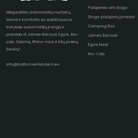
Palapinės ant stogo
Mėgaukitės automobilių nuotykių
Stogo palapinių priedai
laisve ir komfortu su aukščiausios
Camping Box
kokybės automobilių įranga ir
priedais iš James Baroud, Egoe, Alu-
James Baroud
cab, Yakima, Rhino-rack ir kitų prekių
Egoe Nest
ženklų!​
Alu-Cab
info@balticoverlanders.eu