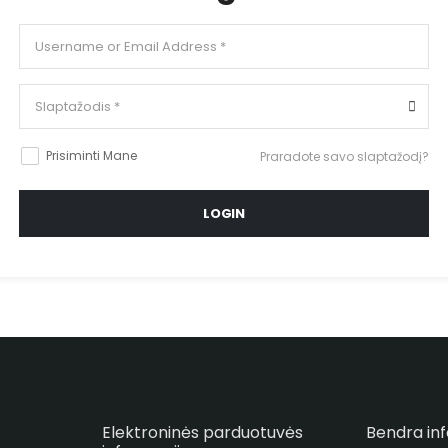
Prisiminti Mane
Praradote savo slaptažodį?
LOGIN
Elektroninės parduotuvės
Bendra in