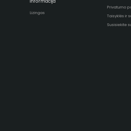
informacija
Privatumo po
Lizingas
Taisyklės ir 
Susisiekite 