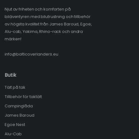
Njut av friheten och komforten på
biläventyren med bilutrustning och tillbehör
av högsta kvalitet från James Baroud, Egoe,
Alu-cab, Yakima, Rhino-rack och andra
märken!
info@balticoverlanders.eu
Butik
Tält på tak
Tillbehör för taktält
Campinglåda
James Baroud
Egoe Nest
Alu-Cab