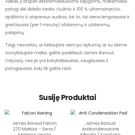
vaikas, ji atspari ekstremaliausioms sąlygoms, maksimaliai
patogi dėl didelio tankio čiužinio ir 100 % užtamsinančio,
apšiltinto ir atsparaus audinio, be to, tai viena lengviausiai ir
greičiausiai (per 1 minutę) atidaromų ir uždaromų
palapinių.
Taigi, nesvarbu, ar keliaujate vieni po dykumą, ar su šeima
stovyklaujate miške, galite pasikliauti James Baroud
Odyssey, nes jis yra kokybiškiausias, saugiausias ir
patogiausias, kokį tik galite rasti.
Susiję Produktai
James Baroud Falcon
James Baroud
270 Markizė – Sena /
Antikondensacinis
Mažesnė Versija
Kilimėlis / Komforto