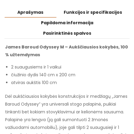
Aprašymas
Funkcijos ir specifikacijos
Papildoma informacija
Pasirinktinės spalvos
James Baroud Odyssey M – Aukščiausios kokybės, 100
% užtemdymas
2 suaugusiems ir 1 vaikui
čiužinio dydis 140 cm x 200 cm
atviras aukštis 100 cm
Dėl aukščiausios kokybės konstrukcijos ir medžiagų „James
Baroud Odyssey” yra universali stogo palapinė, puikiai
tinkanti bet kokiam stovyklavimui ar kelionėms sausuma.
Palapinė yra lengva (ją gali sumontuoti 2 žmonės
važiuodami automobiliu), joje gali tilpti 2 suaugusieji ir 1