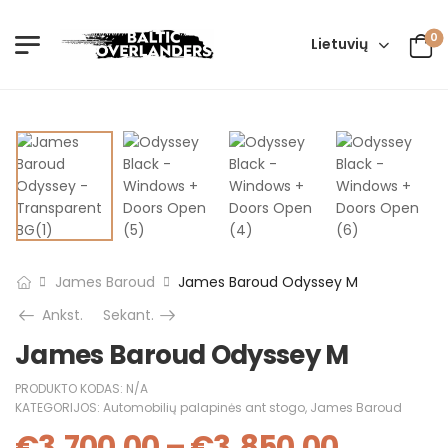
0
Lietuvių
James Baroud
James Baroud Odyssey M
Ankst.
Sekant.
James Baroud Odyssey M
PRODUKTO KODAS:
N/A
KATEGORIJOS:
Automobilių palapinės ant stogo
,
James Baroud
€
3,700.00
–
€
3,850.00