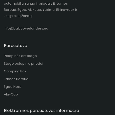
automobilių įranga ir priedais iš James
Baroud, Egoe, Alu-cab, Yakima, Rhino-rack ir
kitų prekių ženklų!​
info@balticoverlanders.eu
Parduotuvė
Palapinės ant stogo
Stogo palapinių priedai
Camping Box
James Baroud
Egoe Nest
Alu-Cab
Elektroninės parduotuvės informacija