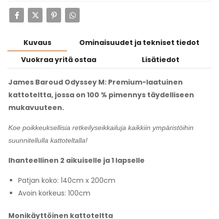
Kuvaus
Ominaisuudet ja tekniset tiedot
Vuokraa yritä ostaa
Lisätiedot
James Baroud Odyssey M: Premium-laatuinen
kattoteltta, jossa on 100 % pimennys täydelliseen
mukavuuteen.
Koe poikkeuksellisia retkeilyseikkailuja kaikkiin ympäristöihin
suunnitellulla kattoteltalla!
Ihanteellinen 2 aikuiselle ja 1 lapselle
Patjan koko: 140cm x 200cm
Avoin korkeus: 100cm
Monikäyttöinen kattoteltta