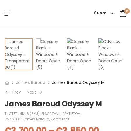
0
Suomi
James Baroud
James Baroud Odyssey M
Prev
Next
James Baroud Odyssey M
TUOTETUNNUS (SKU):
EI SAATAVILLA/-TIETOA
OSASTOT:
James Baroud
,
Kattoteltat
€
3,700.00
–
€
3,850.00