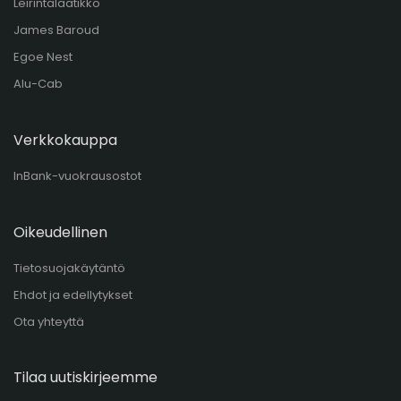
Leirintälaatikko
James Baroud
Egoe Nest
Alu-Cab
Verkkokauppa
InBank-vuokrausostot
Oikeudellinen
Tietosuojakäytäntö
Ehdot ja edellytykset
Ota yhteyttä
Tilaa uutiskirjeemme