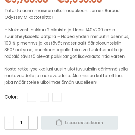
Tutustu äärimmäiseen ulkoilmapakoon: James Baroud
Odyssey M kattoteltta!
– Mukavasti nukkuu 2 aikuista ja 1 lapsi 140×200 cm:n
suuritiheyksisellä patjalla – Nopea yhden minuutin asennus,
100 % pimennys ja kestävät materiaalit ääriolosuhteisiin –
360º näkymä, aurinkoenergialla toimiva tuuletusaukko ja
räätälöitävissä olevat poikkitangot lisävarastointia varten.
Nosta retkeilyseikkailusi uusiin ulottuvuuksiin äärimmäisellä
mukavuudella ja mukavuudella. Älä missaa kattotelttaa,
joka määrittelee ulkoilmaelämän uudelleen!
Color
Lisää ostoskoriin