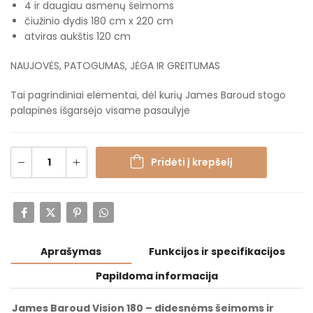
4 ir daugiau asmenų šeimoms
čiužinio dydis 180 cm x 220 cm
atviras aukštis 120 cm
NAUJOVĖS, PATOGUMAS, JĖGA IR GREITUMAS
Tai pagrindiniai elementai, dėl kurių James Baroud stogo
palapinės išgarsėjo visame pasaulyje
Pridėti į krepšelį
Aprašymas
Funkcijos ir specifikacijos
Papildoma informacija
James Baroud Vision 180 – didesnėms šeimoms ir