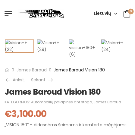
0
Lietuvių
James Baroud
James Baroud Vision 180
Ankst.
Sekant.
James Baroud Vision 180
KATEGORIJOS:
Automobilių palapinės ant stogo
,
James Baroud
€
3,100.00
„VISION 180” – didesnėms šeimoms ir komforto mėgėjams.