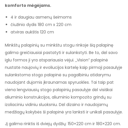
komforto mėgėjams.
4 ir daugiau asmenų šeimoms
čiužinio dydis 180 cm x 220 cm
atviras aukštis 120 cm
Minkštų palapinių su minkštu stogu rinkoje šią palapinę
galima greičiausiai pastatyti ir sulankstyti. Be to, dėl savo
iglu formos ji yra atspariausia vėjui. „Vision” palapinė
nustatė naujovių ir evoliucijos kartelę kaip pirmoji pasaulyje
sulankstoma stogo palapinė su pagalbiniu atidarymu
naudojant dujomis įkraunamas spyruokles. Tai taip pat
viena lengviausių stogo palapinių pasaulyje dėl visiškai
aliuminio konstrukcijos, aliuminio kompozito grindų su
izoliaciniu vidiniu sluoksniu. Dėl dizaino ir naudojamų
medžiagų kokybės ši palapinė yra lanksti ir unikali pasaulyje.
Jį galima rinktis iš dviejų dydžių: 150×220 cm ir 180×220 cm.