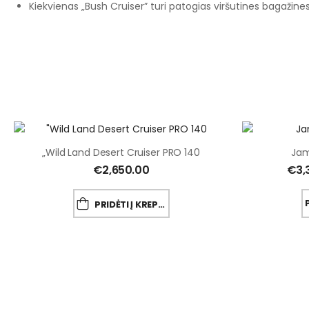
Kiekvienas „Bush Cruiser” turi patogias viršutines bagažin
„Wild Land Desert Cruiser PRO 140
Jam
€
2,650.00
€
3,
PRIDĖTI Į KREPŠELĮ