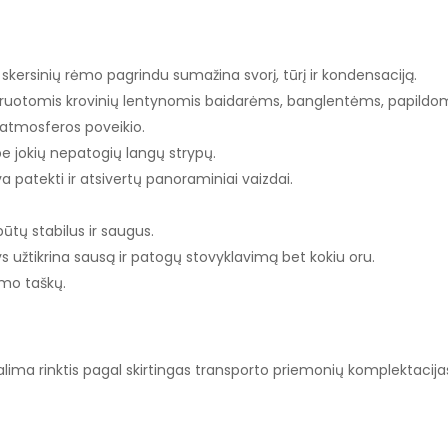
 skersinių rėmo pagrindu sumažina svorį, tūrį ir kondensaciją.
gruotomis krovinių lentynomis baidarėms, banglentėms, papildomi
atmosferos poveikio.
 jokių nepatogių langų strypų.
va patekti ir atsivertų panoraminiai vaizdai.
ūtų stabilus ir saugus.
s užtikrina sausą ir patogų stovyklavimą bet kokiu oru.
imo taškų.
į galima rinktis pagal skirtingas transporto priemonių komplektaci