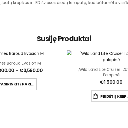
es, batų krepšius ir LED šviesos diodų lemputę, kad būtumėte visi
Susiję Produktai
es Baroud Evasion M
„Wild Land Lite Cruiser 120
300.00
–
€
3,590.00
Palapinė
€
1,500.00
PASIRINKITE PARINKTYS
PRIDĖTI Į KREPŠELĮ