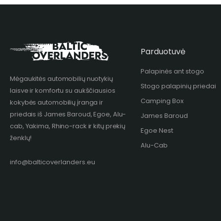
Parduotuvė
Palapinės ant stogo
Mėgaukitės automobilių nuotykių
Stogo palapinių priedai
laisve ir komfortu su aukščiausios
Camping Box
kokybės automobilių įranga ir
priedais iš James Baroud, Egoe, Alu-
James Baroud
cab, Yakima, Rhino-rack ir kitų prekių
Egoe Nest
ženklų!​
Alu-Cab
info@balticoverlanders.eu