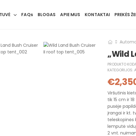
TUVĖ
FAQs
BLOGAS
APIE MUS
KONTAKTAI
PREKĖS ŽE
Automob
„Wild L
PRODUKTO KOD
KATEGORIJOS:
€
2,35
Viršutinis kie
tik 15 cm ir 1
pusėje papild
įrangai ir kt. 
teleskopinės 
lemputė viduj
2 vnt. nuimam