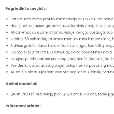
Pagrindinės savybės:
Patentuota žemo profilio konstrukcija su unikaliu aliuminio
Nuo įbrėžimų apsaugotas kietas aliuminio dangtis su inte
Atidarymas su dujine atrama, viduje įrengta apsauga nuo 
Greitas 60 sekundžių trukmės montavimas ir nuėmimas, be
Erdvios galinės durys ir dideli šoniniai langai, kad būtų leng
Į komplektą įtraukta LED lemputė, skirta apšvietimui naktį.
Lengvai pritvirtinamas prie stogo bagažinės skersinių, kad b
Vandeniui atsparus stoglangis, palapinės korpusas ir grindy
Aliuminio ekstruzijos šonuose yra papildomų įrankių tvirtin
Galimi modeliai:
„Bush Cruiser” yra dviejų pločių: 120 cm ir 140 cm, todėl j
Pridedami priedai: