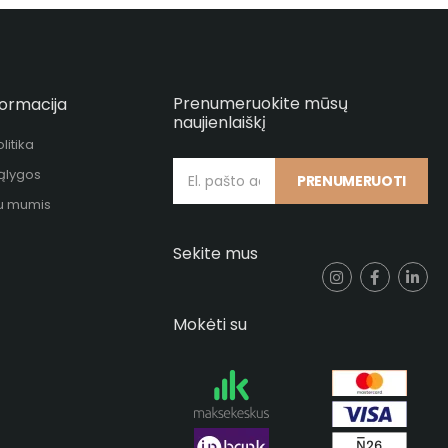
Prenumeruokite mūsų
formacija
naujienlaiškį
litika
sąlygos
PRENUMERUOTI
su mumis
Sekite mus
Mokėti su