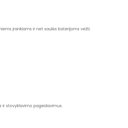
ems įrankiams ir net saulės baterijoms vežti.
jas ir stovyklavimo pageidavimus.