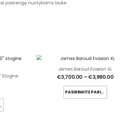
škai pasirengę nuotykiams lauke.
James Baroud Evasion XL
” Stoginė
€
3,700.00
–
€
3,990.00
PASIRINKITE PARINKTYS