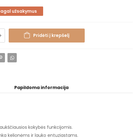
pagal užsakymus
Pridėti į krepšelį
Papildoma informacija
 aukščiausios kokybės funkcijomis.
inka kelionėms ir lauko entuziastams.