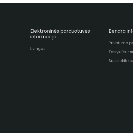
Elektroninės parduotuvės
Bendra in
informacija
Privatumo po
Lizingas
Taisyklės ir 
Susisiekite 