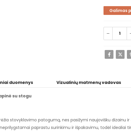
Galimas 
niai duomenys
Vizualinių matmenų vadovas
apinė su stogu
brėžia stovyklavimo patogumą, nes pasižymi naujovišku dizainu ir
neprilygstamai paprastu surinkimu ir išpakavimu, todėl idealiai t