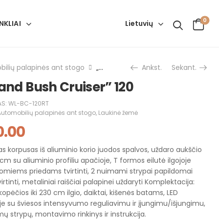
0
Lietuvių
NKLIAI
ilių palapinės ant stogo
„Wild Land Bush Cruiser” 120
Ankst.
Sekant.
and Bush Cruiser” 120
AS:
WL-BC-120RT
Automobilių palapinės ant stogo
,
Laukinė žemė
0.00
tas korpusas iš aliuminio korio juodos spalvos, uždaro aukščio
8 cm su aliuminio profiliu apačioje, T formos eilutė ilgojoje
omiems priedams tvirtinti, 2 nuimami strypai papildomai
tvirtinti, metaliniai raiščiai palapinei uždaryti Komplektacija:
kopėčios iki 230 cm ilgio, daiktai, kišenės batams, LED
e su šviesos intensyvumo reguliavimu ir įjungimu/išjungimu,
ų strypų, montavimo rinkinys ir instrukcija.