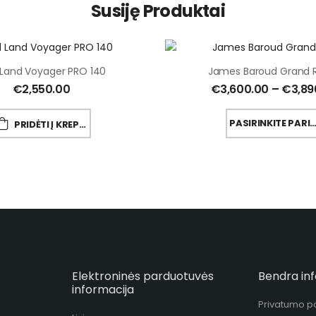
Susiję Produktai
 Land Voyager PRO 140
James Baroud Grand R
€
2,550.00
€
3,600.00
–
€
3,89
PASIRINKITE PARINK
PRIDĖTI Į KREPŠELĮ
Elektroninės parduotuvės
Bendra in
informacija
Privatumo po