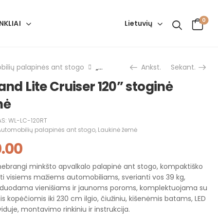
0
Lietuvių
NKLIAI
ilių palapinės ant stogo
„Wild Land Lite Cruiser 120” stoginė palapinė
Ankst.
Sekant.
and Lite Cruiser 120” stoginė
nė
AS:
WL-LC-120RT
Automobilių palapinės ant stogo
,
Laukinė žemė
0.00
r nebrangi minkšto apvalkalo palapinė ant stogo, kompaktiško
nti visiems mažiems automobiliams, sverianti vos 39 kg,
arduodama vienišiams ir jaunoms poroms, komplektuojama su
s kopėčiomis iki 230 cm ilgio, čiužiniu, kišenėmis batams, LED
duje, montavimo rinkiniu ir instrukcija.