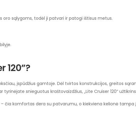
 oro sąlygoms, todėl ji patvari ir patogi ištisus metus.
lyje.
er 120”?
nksčiau, įspūdžius gamtoje. Dėl tvirtos konstrukcijos, greitos sąran
tyrinėjate snieguotus kraštovaizdžius, „Lite Cruiser 120” užtikrins
ią – čia komfortas dera su patvarumu, o kiekviena kelionė tampa į