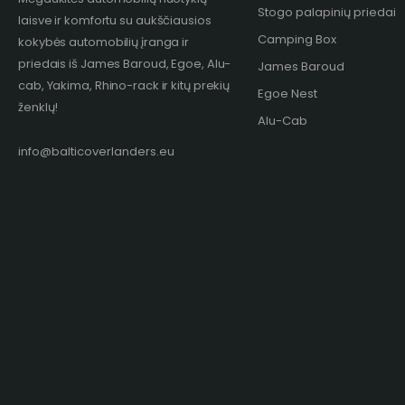
Stogo palapinių priedai
laisve ir komfortu su aukščiausios
Camping Box
kokybės automobilių įranga ir
priedais iš James Baroud, Egoe, Alu-
James Baroud
cab, Yakima, Rhino-rack ir kitų prekių
Egoe Nest
ženklų!​
Alu-Cab
info@balticoverlanders.eu