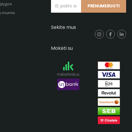
sąlygos
PRENUMERUOTI
su mumis
Sekite mus
Mokėti su