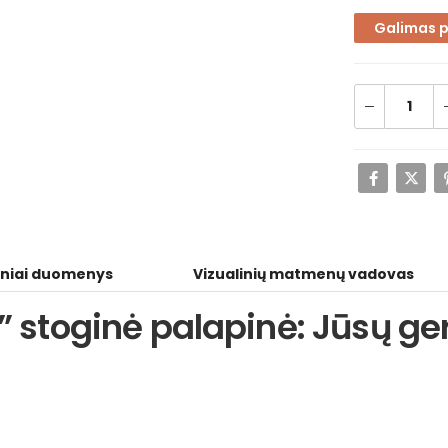
Galimas 
niai duomenys
Vizualinių matmenų vadovas
0” stoginė palapinė: Jūsų ge