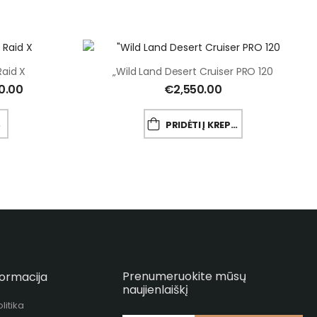
aid X
„Wild Land Desert Cruiser PRO 120
0.00
€
2,550.00
TYS
PRIDĖTI Į KREPŠELĮ
Prenumeruokite mūsų
formacija
naujienlaiškį
litika