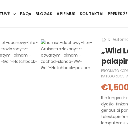
TUVĖ
FAQs
BLOGAS
APIE MUS
KONTAKTAI
PREKĖS ŽE
Automob
„Wild L
palapi
PRODUKTO KOD
KATEGORIJOS:
€
1,50
Itin lengva i
dydžio, tinka
geriausiai p
teleskopinėmi
lemputėmis vi