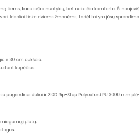
mą tiems, kurie ieško nuotykių, bet nekeičia komforto. Ši naujovišk
vari. Idealiai tinka dviems žmonėms, todėl tai yra jūsų sprendimas
gio ir 30 cm aukščio.
skaitant kopėčias.
pagrindinei daliai ir 210D Rip-Stop Polyoxford PU 3000 mm plėv
 miegamąjį plotą.
atogus.