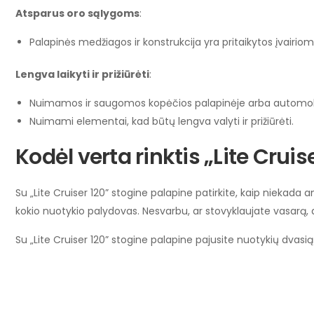
Atsparus oro sąlygoms
:
Palapinės medžiagos ir konstrukcija yra pritaikytos įvairioms
Lengva laikyti ir prižiūrėti
:
Nuimamos ir saugomos kopėčios palapinėje arba automobi
Nuimami elementai, kad būtų lengva valyti ir prižiūrėti.
Kodėl verta rinktis „Lite Cruis
Su „Lite Cruiser 120” stogine palapine patirkite, kaip niekada a
kokio nuotykio palydovas. Nesvarbu, ar stovyklaujate vasarą, ar 
Su „Lite Cruiser 120” stogine palapine pajusite nuotykių dvas