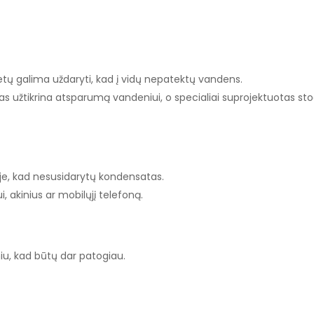
etų galima uždaryti, kad į vidų nepatektų vandens.
kas užtikrina atsparumą vandeniui, o specialiai suprojektuotas sto
je, kad nesusidarytų kondensatas.
, akinius ar mobilųjį telefoną.
iu, kad būtų dar patogiau.