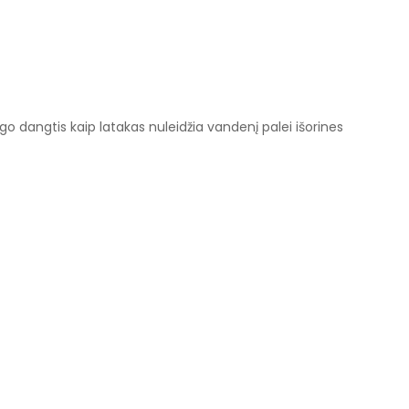
go dangtis kaip latakas nuleidžia vandenį palei išorines