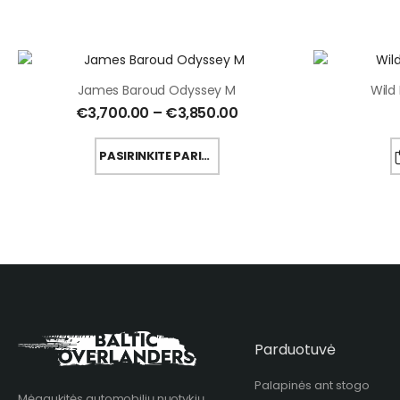
James Baroud Odyssey M
Wild
€
3,700.00
–
€
3,850.00
PASIRINKITE PARINKTYS
Parduotuvė
Palapinės ant stogo
Mėgaukitės automobilių nuotykių