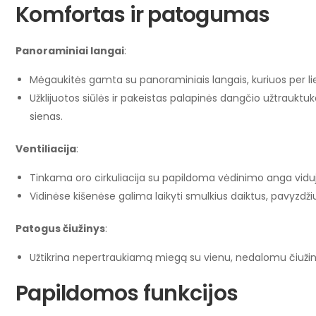
Komfortas ir patogumas
Panoraminiai langai
:
Mėgaukitės gamta su panoraminiais langais, kuriuos per li
Užklijuotos siūlės ir pakeistas palapinės dangčio užtrauktu
sienas.
Ventiliacija
:
Tinkama oro cirkuliacija su papildoma vėdinimo anga vidu
Vidinėse kišenėse galima laikyti smulkius daiktus, pavyzdžiui
Patogus čiužinys
:
Užtikrina nepertraukiamą miegą su vienu, nedalomu čiužin
Papildomos funkcijos