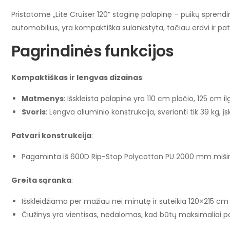
Pristatome „Lite Cruiser 120” stoginę palapinę – puikų sprendi
automobilius, yra kompaktiška sulankstyta, tačiau erdvi ir pat
Pagrindinės funkcijos
Kompaktiškas ir lengvas dizainas
:
Matmenys
: Išskleista palapinė yra 110 cm pločio, 125 cm il
Svoris
: Lengva aliuminio konstrukcija, sverianti tik 39 kg, į
Patvari konstrukcija
:
Pagaminta iš 600D Rip-Stop Polycotton PU 2000 mm mišinio 
Greita sąranka
:
Išskleidžiama per mažiau nei minutę ir suteikia 120×215 cm
Čiužinys yra vientisas, nedalomas, kad būtų maksimaliai p