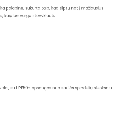
a palapinė, sukurta taip, kad tilptų net į mažiausius
, kaip be vargo stovyklauti.
elei, su UPF50+ apsaugos nuo saulės spindulių sluoksniu.