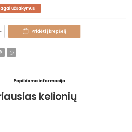
pagal užsakymus
Pridėti į krepšelį
Papildoma informacija
riausias kelionių