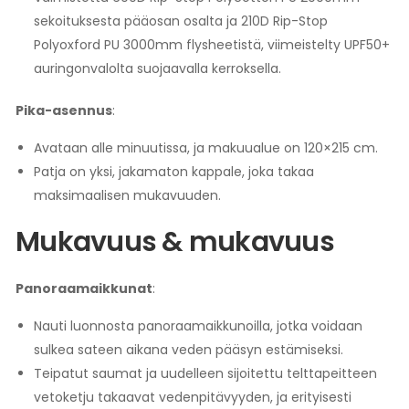
sekoituksesta pääosan osalta ja 210D Rip-Stop
Polyoxford PU 3000mm flysheetistä, viimeistelty UPF50+
auringonvalolta suojaavalla kerroksella.
Pika-asennus
:
Avataan alle minuutissa, ja makuualue on 120×215 cm.
Patja on yksi, jakamaton kappale, joka takaa
maksimaalisen mukavuuden.
Mukavuus & mukavuus
Panoraamaikkunat
:
Nauti luonnosta panoraamaikkunoilla, jotka voidaan
sulkea sateen aikana veden pääsyn estämiseksi.
Teipatut saumat ja uudelleen sijoitettu telttapeitteen
vetoketju takaavat vedenpitävyyden, ja erityisesti