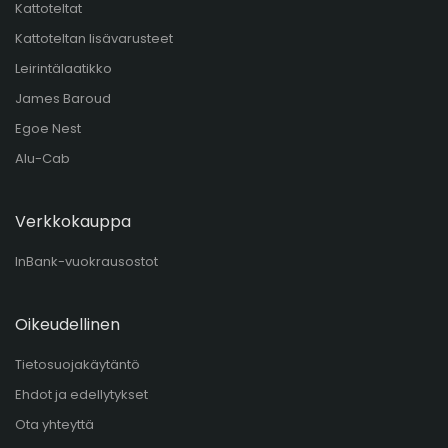
Kattoteltat
Kattoteltan lisävarusteet
Leirintälaatikko
James Baroud
Egoe Nest
Alu-Cab
Verkkokauppa
InBank-vuokrausostot
Oikeudellinen
Tietosuojakäytäntö
Ehdot ja edellytykset
Ota yhteyttä