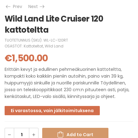
Prev
Next
Wild Land Lite Cruiser 120
kattoteltta
TUOTETUNNUS (SKU):
WL-LC-120RT
OSASTOT:
Kattoteltat
,
Wild Land
€
1,500.00
Erittäin kevyt ja edullinen pehmeäkuorinen kattoteltta,
kompakti koko kaikkiin pieniin autoihin, paino vain 39 kg,
huippumyyjä sinkuille ja nuorille pariskunnille Täydellinen,
jossa on teleskooppitikkaat 230 cm:n pituuteen asti, patja,
kenkätaskut, LED-valo sisällä, kiinnityssarja ja ohjeet.
Ei varastossa, vain jälkitoimituksena
Add to Cart