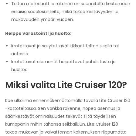
Teltan materiaalit ja rakenne on suunniteltu kestämään
erilaisia sääolosuhteita, mikä takaa kestävyyden ja
mukavuuden ympäri vuoden.
Helppo varastointi ja huolto
:
Irrotettavat ja säilytettävät tikkaat teltan sisällä tai
autossa.
Irrotettavat elementit helpottavat puhdistusta ja
huoltoa.
Miksi valita Lite Cruiser 120?
Koe ulkoilma ennennäkemättömällä tavalla Lite Cruiser 120
-kattoteltassa. Sen vankka rakenne, nopea asennus ja
säänkestävät ominaisuudet tekevät siitä täydellisen
kumppanin mihin tahansa seikkailuun. Lite Cruiser 120
takaa mukavan ja vaivattoman kokemuksen riippumatta