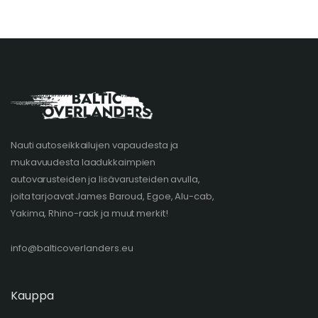
Nauti autoseikkailujen vapaudesta ja
mukavuudesta laadukkaimpien
autovarusteiden ja lisävarusteiden avulla,
joita tarjoavat James Baroud, Egoe, Alu-cab,
Yakima, Rhino-rack ja muut merkit!
info@balticoverlanders.eu
Kauppa