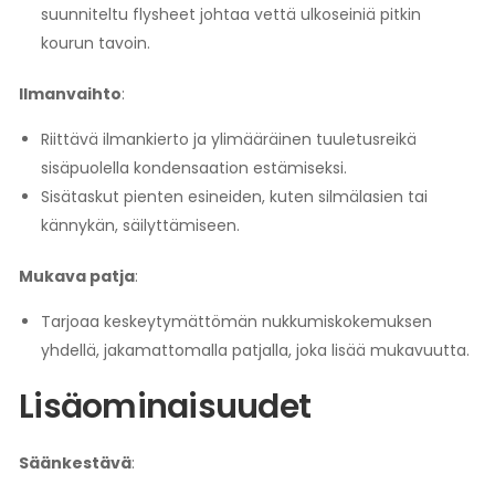
suunniteltu flysheet johtaa vettä ulkoseiniä pitkin
kourun tavoin.
Ilmanvaihto
:
Riittävä ilmankierto ja ylimääräinen tuuletusreikä
sisäpuolella kondensaation estämiseksi.
Sisätaskut pienten esineiden, kuten silmälasien tai
kännykän, säilyttämiseen.
Mukava patja
:
Tarjoaa keskeytymättömän nukkumiskokemuksen
yhdellä, jakamattomalla patjalla, joka lisää mukavuutta.
Lisäominaisuudet
Säänkestävä
: