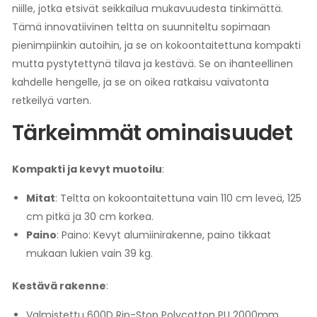
niille, jotka etsivät seikkailua mukavuudesta tinkimättä.
Tämä innovatiivinen teltta on suunniteltu sopimaan
pienimpiinkin autoihin, ja se on kokoontaitettuna kompakti
mutta pystytettynä tilava ja kestävä. Se on ihanteellinen
kahdelle hengelle, ja se on oikea ratkaisu vaivatonta
retkeilyä varten.
Tärkeimmät ominaisuudet
Kompakti ja kevyt muotoilu
:
Mitat
: Teltta on kokoontaitettuna vain 110 cm leveä, 125
cm pitkä ja 30 cm korkea.
Paino
: Paino: Kevyt alumiinirakenne, paino tikkaat
mukaan lukien vain 39 kg.
Kestävä rakenne
:
Valmistettu 600D Rip-Stop Polycotton PU 2000mm