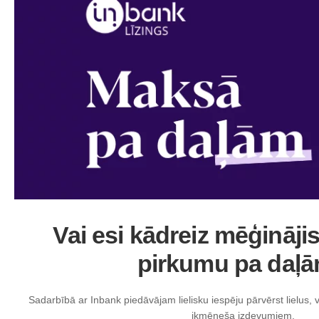
Vai esi kādreiz mēģināj
pirkumu pa daļ
Sadarbībā ar Inbank piedāvājam lielisku iespēju pārvērst lielus, 
ikmēneša izdevumiem.