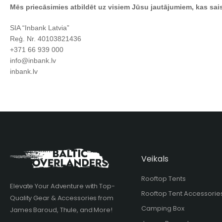
Mēs priecāsimies atbildēt uz visiem Jūsu jautājumiem, kas saistī
SIA “Inbank Latvia”
Reģ. Nr. 40103821436
+371 66 939 000
info@inbank.lv
inbank.lv
Veikals
Rooftop Tents
Elevate Your Adventure with Top-
Rooftop Tent Accessorie
Quality Gear & Accessories from
Camping Box
James Baroud, Thule, and More!