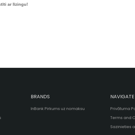
ti ar līzingu!
BRANDS
NAVIGATE
InBank Pirkums uz nomaksu
Privātuma Po
s
Terms and C
Sazinieties