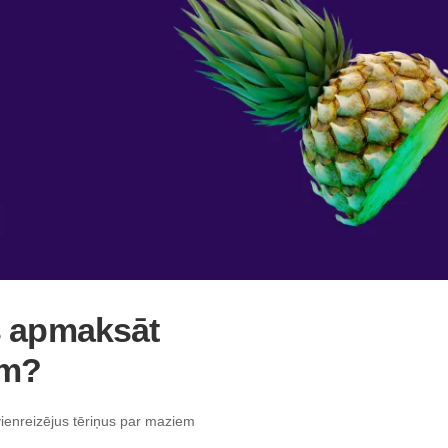
is apmaksāt
ām?
vienreizējus tēriņus par maziem