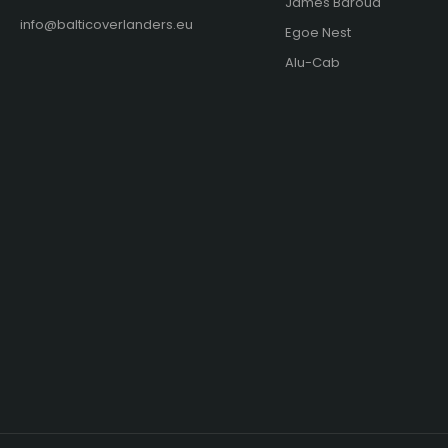
James Baroud
info@balticoverlanders.eu
Egoe Nest
Alu-Cab