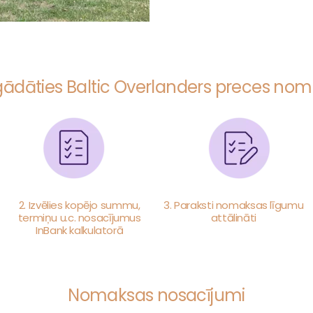
gādāties Baltic Overlanders preces no
2. Izvēlies kopējo summu,
3. Paraksti nomaksas līgumu
termiņu u.c. nosacījumus
attālināti
InBank kalkulatorā
Nomaksas nosacījumi