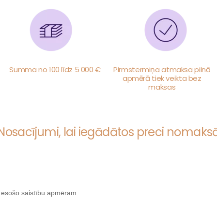
Summa no 100 līdz 5 000 €
Pirmstermiņa atmaksa pilnā
apmērā tiek veikta bez
maksas
Nosacījumi, lai iegādātos preci nomaks
n esošo saistību apmēram