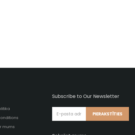
Subscribe to Our Newsletter
litika
PIERAKSTĪTIES
onditions
 ar mums