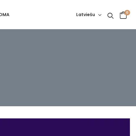
0
Latviešu
OMA