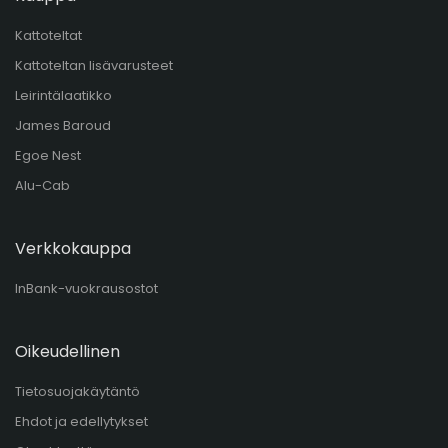
Kattoteltat
Kattoteltan lisävarusteet
Leirintälaatikko
James Baroud
Egoe Nest
Alu-Cab
Verkkokauppa
InBank-vuokrausostot
Oikeudellinen
Tietosuojakäytäntö
Ehdot ja edellytykset