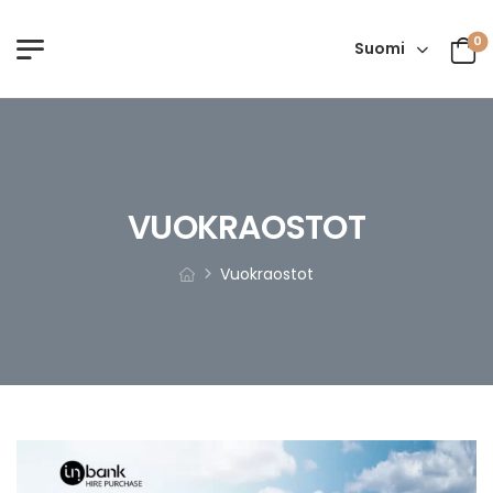
0
Suomi
VUOKRAOSTOT
Vuokraostot