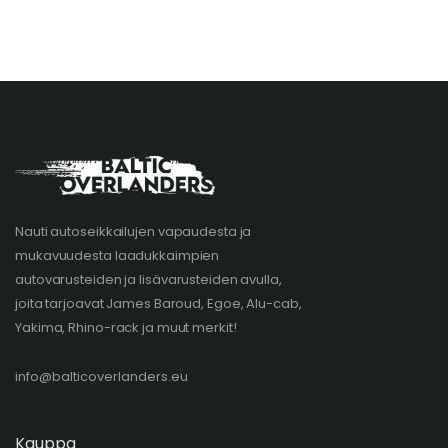
Nauti autoseikkailujen vapaudesta ja
mukavuudesta laadukkaimpien
autovarusteiden ja lisävarusteiden avulla,
joita tarjoavat James Baroud, Egoe, Alu-cab,
Yakima, Rhino-rack ja muut merkit!
info@balticoverlanders.eu
Kauppa