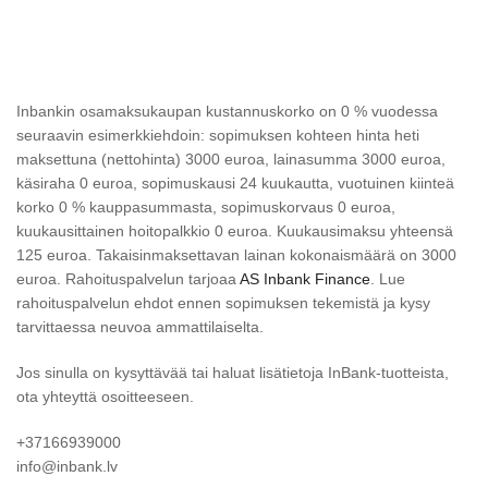
Inbankin osamaksukaupan kustannuskorko on 0 % vuodessa
seuraavin esimerkkiehdoin: sopimuksen kohteen hinta heti
maksettuna (nettohinta) 3000 euroa, lainasumma 3000 euroa,
käsiraha 0 euroa, sopimuskausi 24 kuukautta, vuotuinen kiinteä
korko 0 % kauppasummasta, sopimuskorvaus 0 euroa,
kuukausittainen hoitopalkkio 0 euroa. Kuukausimaksu yhteensä
125 euroa. Takaisinmaksettavan lainan kokonaismäärä on 3000
euroa. Rahoituspalvelun tarjoaa
AS Inbank Finance
. Lue
rahoituspalvelun ehdot ennen sopimuksen tekemistä ja kysy
tarvittaessa neuvoa ammattilaiselta.
Jos sinulla on kysyttävää tai haluat lisätietoja InBank-tuotteista,
ota yhteyttä osoitteeseen.
+37166939000
info@inbank.lv