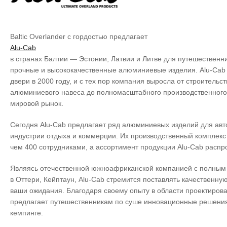
Baltic Overlander с гордостью предлагает
Alu-Cab
в странах Балтии — Эстонии, Латвии и Литве для путешественн
прочные и высококачественные алюминиевые изделия. Alu-Cab 
двери в 2000 году, и с тех пор компания выросла от строительс
алюминиевого навеса до полномасштабного производственног
мировой рынок.
Сегодня Alu-Cab предлагает ряд алюминиевых изделий для ав
индустрии отдыха и коммерции. Их производственный комплекс 
чем 400 сотрудниками, а ассортимент продукции Alu-Cab распро
Являясь отечественной южноафриканской компанией с полным
в Оттери, Кейптаун, Alu-Cab стремится поставлять качественн
ваши ожидания. Благодаря своему опыту в области проектирова
предлагает путешественникам по суше инновационные решения
кемпинге.