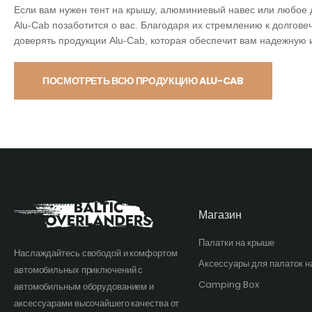
Если вам нужен тент на крышу, алюминиевый навес или любое 
Alu-Cab позаботится о вас. Благодаря их стремлению к долговеч
доверять продукции Alu-Cab, которая обеспечит вам надежную 
ПОСМОТРЕТЬ ВСЮ ПРОДУКЦИЮ ALU-CAB
Магазин
Палатки на крыше
Наслаждайтесь свободой и комфортом
Аксессуары для палаток н
автомобильных приключений с
Camping Box
автомобильным оборудованием и
аксессуарами высочайшего качества от