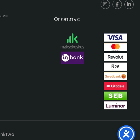
нами
Оплатить с
inktwo.