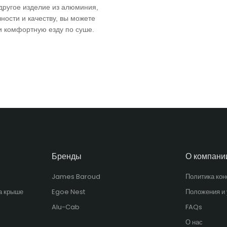
другое изделие из алюминия,
ности и качеству, вы можете
и комфортную езду по суше.
Бренды
О компани
James Baroud
Политика ко
а крыше
Egoe Nest
Положения и
Alu-Cab
FAQs
О нас