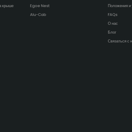
а крыше
Egoe Nest
Положения и
Alu-Cab
FAQs
О нас
Блог
Связаться с 