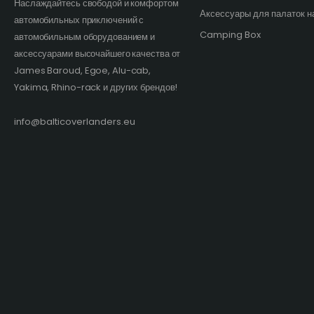
Наслаждайтесь свободой и комфортом
Аксессуары для палаток н
автомобильных приключений с
Camping Box
автомобильным оборудованием и
аксессуарами высочайшего качества от
James Baroud, Egoe, Alu-cab,
Yakima, Rhino-rack и других брендов!​
info@balticoverlanders.eu