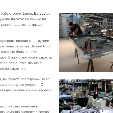
стрибьютором
James Baroud
во
лучшие палатки на крыше на
а рынке палаток на крыше
вершенствования конструкции
се палатки James Baroud Roof
а которые большинство
ют. К ним относятся матрас из
тная сетка, открывание с
расли гарантия.
, вы будете благодарны за то,
ьные погодные условия. С
м будет безопасно и комфортно
высочайшем качестве и
ша команда экспертов всегда