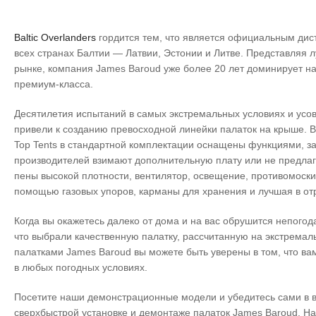
Baltic Overlanders
гордится тем, что является официальным ди
всех странах Балтии — Латвии, Эстонии и Литве. Представляя 
рынке, компания James Baroud уже более 20 лет доминирует н
премиум-класса.
Десятилетия испытаний в самых экстремальных условиях и усо
привели к созданию превосходной линейки палаток на крыше. В
Top Tents в стандартной комплектации оснащены функциями, з
производителей взимают дополнительную плату или не предлага
пены высокой плотности, вентилятор, освещение, противомоски
помощью газовых упоров, карманы для хранения и лучшая в от
Когда вы окажетесь далеко от дома и на вас обрушится непогода
что выбрали качественную палатку, рассчитанную на экстремал
палатками James Baroud вы можете быть уверены в том, что ва
в любых погодных условиях.
Посетите наши демонстрационные модели и убедитесь сами в 
сверхбыстрой установке и демонтаже палаток James Baroud. На