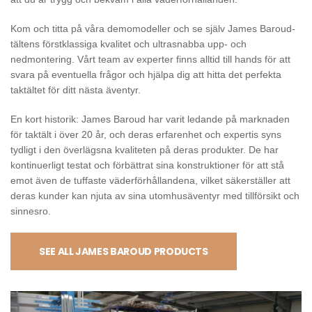
Kom och titta på våra demomodeller och se själv James Baroud-
tältens förstklassiga kvalitet och ultrasnabba upp- och
nedmontering. Vårt team av experter finns alltid till hands för att
svara på eventuella frågor och hjälpa dig att hitta det perfekta
taktältet för ditt nästa äventyr.
En kort historik: James Baroud har varit ledande på marknaden
för taktält i över 20 år, och deras erfarenhet och expertis syns
tydligt i den överlägsna kvaliteten på deras produkter. De har
kontinuerligt testat och förbättrat sina konstruktioner för att stå
emot även de tuffaste väderförhållandena, vilket säkerställer att
deras kunder kan njuta av sina utomhusäventyr med tillförsikt och
sinnesro.
SEE ALL JAMES BAROUD PRODUCTS