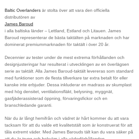
Baltic Overlanders
är stolta över att vara den officiella
distributören av
James Baroud
i alla baltiska länder – Lettland, Estland och Litauen. James
Baroud representerar de bästa taktälten på marknaden och har
dominerat premiummarknaden för taktält i över 20 år.
Decennier av tester under de mest extrema förhållanden och
designjusteringar har resulterat i utvecklingen av en överlägsen
serie av taktält. Alla James Baroud-taktält levereras som standard
med funktioner som de flesta tillverkare tar extra betalt för eller
kanske inte erbjuder. Dessa inkluderar en madrass av skumplast
med hög densitet, ventilationsfläkt, belysning, myggnät,
gasfjäderassisterad öppning, förvaringsfickor och en
branschledande garanti.
När du är långt hemifrån och vädret är hårt kommer du att vara
tacksam för att du valde ett kvalitetstält som är konstruerat för att
tåla extremt väder. Med James Barouds tält kan du vara säker på
att du är trygg och bekväm i alla väderförhållanden.