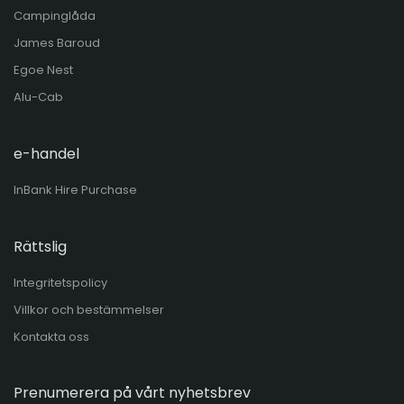
Campinglåda
James Baroud
Egoe Nest
Alu-Cab
e-handel
InBank Hire Purchase
Rättslig
Integritetspolicy
Villkor och bestämmelser
Kontakta oss
Prenumerera på vårt nyhetsbrev