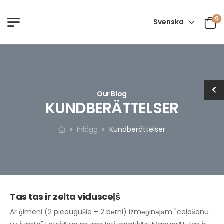
0
Svenska
Our Blog
KUNDBERÄTTELSER
Inlägg
Kundberättelser
Tas tas ir zelta vidusceļš
Ar ģimeni (2 pieaugušie + 2 bērni) izmēģinājām "ceļošanu