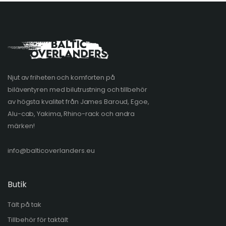
Njut av friheten och komforten på
biläventyren med bilutrustning och tillbehör
av högsta kvalitet från James Baroud, Egoe,
Alu-cab, Yakima, Rhino-rack och andra
märken!
info@balticoverlanders.eu
Butik
Tält på tak
Tillbehör för taktält