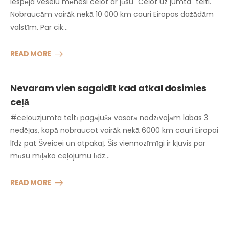
iespēja veselu mēnesi ceļot ar jūsu "Ceļot uz jumta" telti.
Nobraucām vairāk nekā 10 000 km cauri Eiropas dažādām
valstīm. Par cik…
READ MORE
Nevaram vien sagaidīt kad atkal dosimies
ceļā
#ceļouzjumta teltī pagājušā vasarā nodzīvojām labas 3
nedēļas, kopā nobraucot vairāk nekā 6000 km cauri Eiropai
līdz pat Šveicei un atpakaļ. Šis viennozīmīgi ir kļuvis par
mūsu mīļāko ceļojumu līdz…
READ MORE