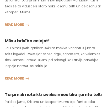
uz jumta" Latvijā un mums ļoti iepatikās! Manuprāt, tas ir
tāds zelta vidusceļš starp nakšņošanu teltī un ceļošanu ar
kemperi. Mums…
READ MORE
Mūsu brīvība ceļojot!
Jau pirms pāris gadiem sākām meklēt variantus jumta
telts iegādei. Izvērtējot esošo tirgu, sapratām, ka vēlamies
tieši James Baroud. Bijām ļoti priecīgi, ka Latvijā parādījās
iespēja nomāt šīs teltis, jo…
READ MORE
Turpmāk noteikti izvēlēsimies tikai jumta telti
Paldies jums, Kristīne un Kaspar! Mums bija fantastiska