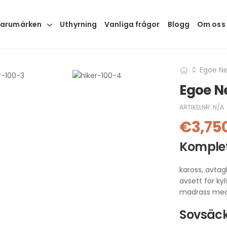
arumärken
Uthyrning
Vanliga frågor
Blogg
Om oss
Egoe Ne
Egoe N
ARTIKELNR:
N/A
€
3,75
Komplet
kaross, avta
avsett för k
madrass med
Sovsäc