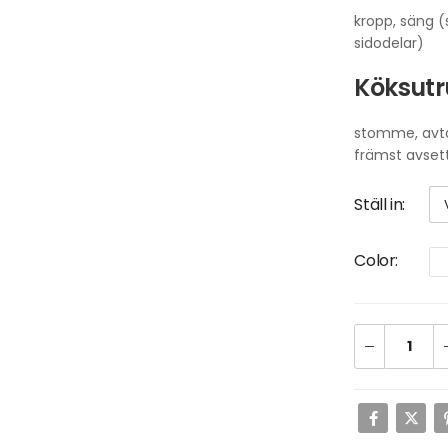
kropp, säng 
sidodelar)
Köksutr
stomme, avt
främst avsett
Ställ in
Color