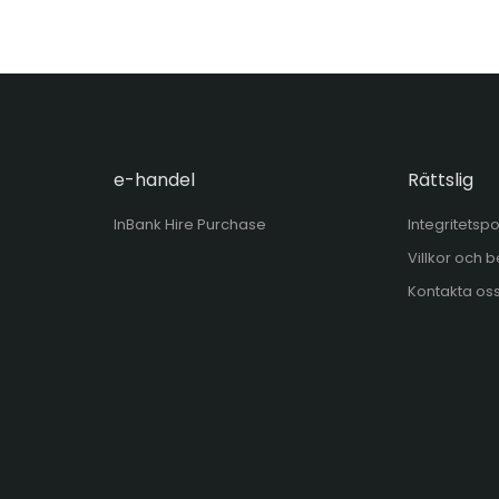
e-handel
Rättslig
InBank Hire Purchase
Integritetspo
Villkor och
Kontakta os