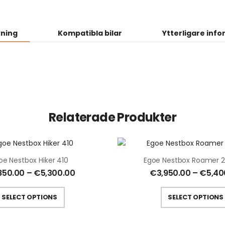
vning
Kompatibla bilar
Ytterligare inf
Relaterade Produkter
oe Nestbox Hiker 410
Egoe Nestbox Roamer 2
850.00
–
€
5,300.00
€
3,950.00
–
€
5,40
SELECT OPTIONS
SELECT OPTIONS