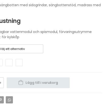
(sängbotten med sidogrindar, sängbottenstöd, madrass med
ustning
agbar vattenmodul och spismodul, förvaringsutrymme
 för kylskåp
Lägg till i varukorg