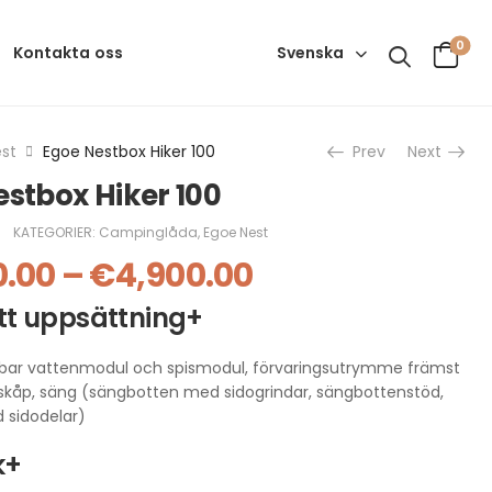
0
Svenska
Kontakta oss
st
Egoe Nestbox Hiker 100
Prev
Next
estbox Hiker 100
KATEGORIER:
Campinglåda
,
Egoe Nest
0.00
–
€
4,900.00
t uppsättning+
gbar vattenmodul och spismodul, förvaringsutrymme främst
ylskåp, säng (sängbotten med sidogrindar, sängbottenstöd,
 sidodelar)
k+