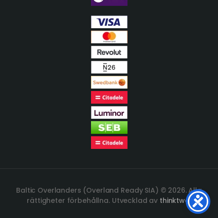
Baltic Overlanders (Overland Ready SIA) © 2026. Alla
rättigheter förbehållna. Utvecklad av
thinktwo.