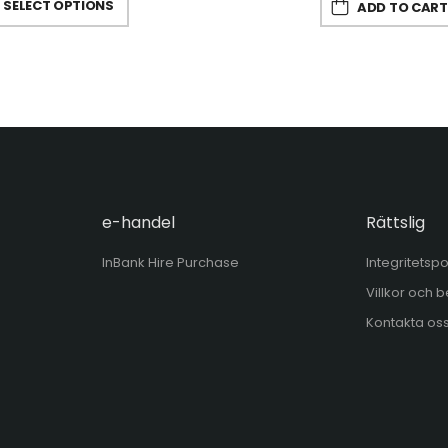
SELECT OPTIONS
ADD TO CART
e-handel
Rättslig
InBank Hire Purchase
Integritetspo
Villkor och
Kontakta os