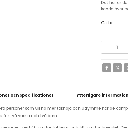
Det här är de
kända över h
Color
oner och specifikationer
Ytterligare informatio
fyra personer som vill ha mer takhöjd och utrymme när de campa
s för två vuxna och två barn.
personer, med 40 cm för fötterna och 145 cm för huvudet. Den r