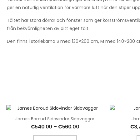
ger en naturlig ventilation för varmare luft när den stiger upp
Tältet har stora dörrar och fönster som ger korsströmsventila
från bekvämligheten av ditt eget tält.
Den finns i storlekarna S med 130×200 cm, M med 140×200
James Baroud Sidovindar Sidoväggar
Jam
€
540.00
–
€
560.00
€
3,