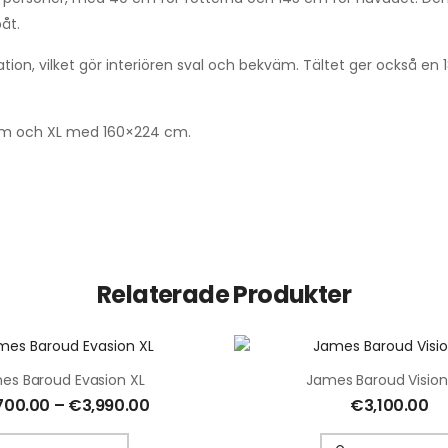
åt.
tion, vilket gör interiören sval och bekväm. Tältet ger också en 
 cm och XL med 160×224 cm.
Relaterade Produkter
es Baroud Evasion XL
James Baroud Vision
700.00
–
€
3,990.00
€
3,100.00