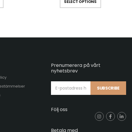
SELECT OPTIONS
Prenumerera på vårt
nyhetsbrev
licy
 bestämmelser
SUBSCRIBE
s
Följ oss
Betala med