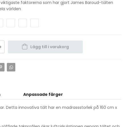
 viktigaste faktorerna som har gjort James Baroud-tälten
ela världen
Lägg till i varukorg
n
Anpassade färger
r. Detta innovativa tält har en madrassstorlek på 160 cm x
äfflade takprofilen ökar luftcirkulationen genom tältet och