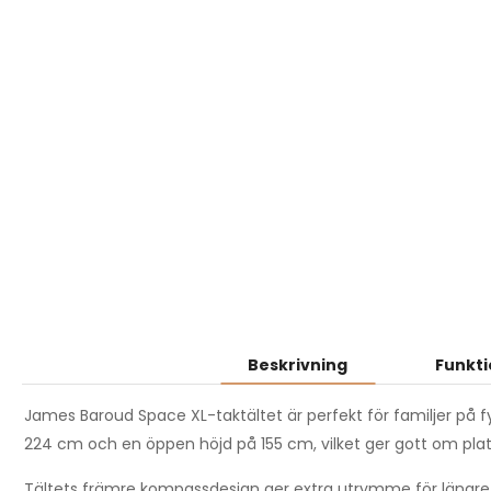
Beskrivning
Funkti
James Baroud Space XL-taktältet är perfekt för familjer på 
224 cm och en öppen höjd på 155 cm, vilket ger gott om plat
Tältets främre kompassdesign ger extra utrymme för längre 