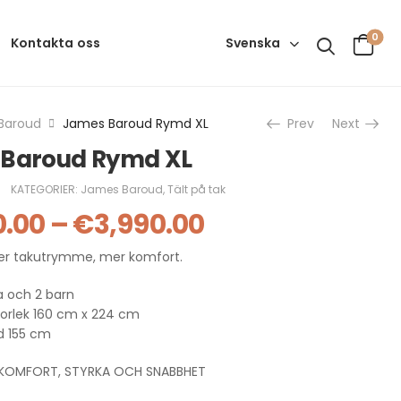
0
Svenska
Kontakta oss
Baroud
James Baroud Rymd XL
Prev
Next
Baroud Rymd XL
KATEGORIER:
James Baroud
,
Tält på tak
0.00
–
€
3,990.00
er takutrymme, mer komfort.
a och 2 barn
orlek 160 cm x 224 cm
d 155 cm
 KOMFORT, STYRKA OCH SNABBHET