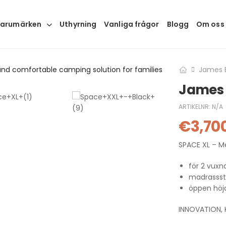
arumärken
Uthyrning
Vanliga frågor
Blogg
Om oss
James 
James 
ARTIKELNR:
N/A
€
3,70
SPACE XL – M
för 2 vuxn
madrassst
öppen höj
INNOVATION,