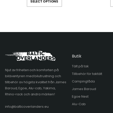
SELECT OPTIONS
Butik
Tält på tak
Njut av friheten och komforten på
Tillbehör för taktält
biläventyren med bilutrustning och
Campinglåda
tillbehör av högsta kvalitet från James
Baroud, Egoe, Alu-cab, Yakima,
James Baroud
Rhino-rack och andra märken!
Egoe Nest
Alu-Cab
info@balticoverlanders.eu