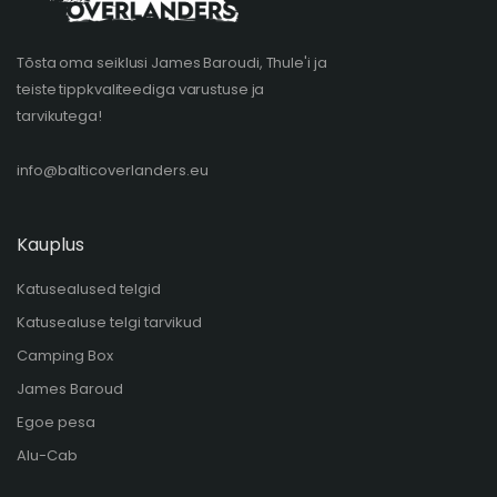
Tõsta oma seiklusi James Baroudi, Thule'i ja
teiste tippkvaliteediga varustuse ja
tarvikutega!
info@balticoverlanders.eu
Kauplus
Katusealused telgid
Katusealuse telgi tarvikud
Camping Box
James Baroud
Egoe pesa
Alu-Cab