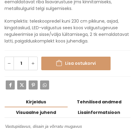
eemaldatavat riba lisavarustuse jms kinnitamiseks,
metallsulgurid telgi sulgemiseks.
Komplektis: teleskoopredel kuni 230 cm pikkune, asjad,
kingataskud, LED-valgustus sees koos valgustugevuse
reguleerimise ja sisse/välja lülitamisega, 2 tk eemaldatavat
latti, paigalduskomplekt koos juhendiga.
Lisa ostukorvi
Kirjeldus
Tehnilised andmed
Visuaalne juhend
Lisainformatsioon
Vastupidavus, disain ja võrratu mugavus