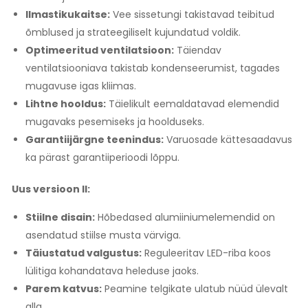
Ilmastikukaitse:
Vee sissetungi takistavad teibitud
õmblused ja strateegiliselt kujundatud voldik.
Optimeeritud ventilatsioon:
Täiendav
ventilatsiooniava takistab kondenseerumist, tagades
mugavuse igas kliimas.
Lihtne hooldus:
Täielikult eemaldatavad elemendid
mugavaks pesemiseks ja hoolduseks.
Garantiijärgne teenindus:
Varuosade kättesaadavus
ka pärast garantiiperioodi lõppu.
Uus versioon II:
Stiilne disain:
Hõbedased alumiiniumelemendid on
asendatud stiilse musta värviga.
Täiustatud valgustus:
Reguleeritav LED-riba koos
lülitiga kohandatava heleduse jaoks.
Parem katvus:
Peamine telgikate ulatub nüüd ülevalt
alla.