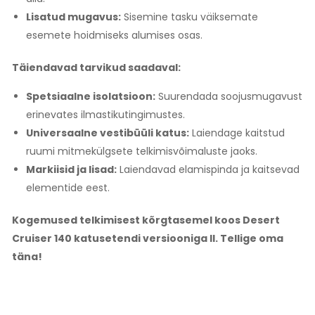
Lisatud mugavus:
Sisemine tasku väiksemate
esemete hoidmiseks alumises osas.
Täiendavad tarvikud saadaval:
Spetsiaalne isolatsioon:
Suurendada soojusmugavust
erinevates ilmastikutingimustes.
Universaalne vestibüüli katus:
Laiendage kaitstud
ruumi mitmekülgsete telkimisvõimaluste jaoks.
Markiisid ja lisad:
Laiendavad elamispinda ja kaitsevad
elementide eest.
Kogemused telkimisest kõrgtasemel koos Desert
Cruiser 140 katusetendi versiooniga II. Tellige oma
täna!