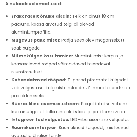
Ainulaadsed omadused:
Erakordselt õhuke disain:
Telk on ainult 18 cm
paksune, kaasa arvatud telgi all olevad
alumiiniumprofiilid.
Mugavus pakkimisel:
Padja sees olev magamiskott
saab sulgeda.
Mitmekülgne kasutamine:
Alumiiniumist korpus ja
kaasasolevad rööpad võimaldavad täiendavat
ruumikasutust.
Kohandatavad rööpad:
T-pesad pikematel külgedel
välisvalgustuse, külgmiste ruloode või muude seadmete
paigaldamiseks.
Hüdrauliline avamissüsteem:
Paigaldatakse vähem
kui minutiga, et telkimine oleks kiire ja probleemivaba.
Integreeritud valgustus:
LED-riba sisemine valgustus.
Ruumikas interjöör:
Suuri aknaid külgedel, mis loovad
avatud ja õhulise tunde.