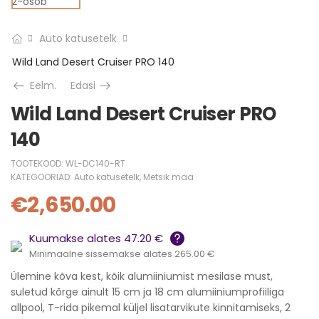
Auto katusetelk
Wild Land Desert Cruiser PRO 140
Eelm.
Edasi
Wild Land Desert Cruiser PRO
140
TOOTEKOOD:
WL-DC140-RT
KATEGOORIAD:
Auto katusetelk
,
Metsik maa
€
2,650.00
Kuumakse alates 47.20 €
Minimaalne sissemakse alates 265.00 €
Ülemine kõva kest, kõik alumiiniumist mesilase must,
suletud kõrge ainult 15 cm ja 18 cm alumiiniumprofiiliga
allpool, T-rida pikemal küljel lisatarvikute kinnitamiseks, 2