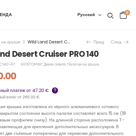
0
Русский
ЕНДА
 на крыше
Wild Land Desert Cruiser PRO 140
Пред.
След.
nd Desert Cruiser PRO 140
C140-RT
КАТЕГОРИИ:
Дикая земля
,
Палатки на крыше
0.00
ный платеж от 47.20 €
ый взнос от 265.00 €
кая крышка изготовлена из чёрного алюминиевого сотового
закрытом состоянии высота палатки составляет всего 15 см (18
евым профилем снизу). На длинной стороне расположена Т-
равляющая для крепления дополнительных аксессуаров. В
дят две съёмные поперечины для перевозки дополнительного