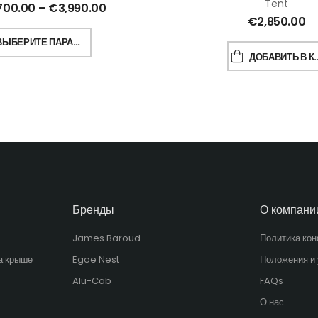
Tent
700.00
–
€
3,990.00
€
2,850.00
ВЫБЕРИТЕ ПАРАМЕТРЫ
ДОБАВИТЬ В КОРЗИНУ
Бренды
О компани
James Baroud
Политика ко
а крыше
Egoe Nest
Положения и
Alu-Cab
FAQs
О нас