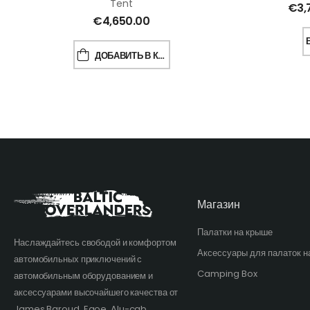
Tent
€
3,
€
4,650.00
ДОБАВИТЬ В КОРЗИНУ
Магазин
Палатки на крыше
Наслаждайтесь свободой и комфортом
Аксессуары для палаток н
автомобильных приключений с
Camping Box
автомобильным оборудованием и
аксессуарами высочайшего качества от
James Baroud, Egoe, Alu-cab,