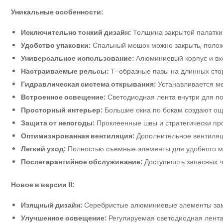
Уникальные особенности:
Исключительно тонкий дизайн:
Толщина закрытой палатки 
Удобство упаковки:
Спальный мешок можно закрыть, полож
Универсальное использование:
Алюминиевый корпус и вх
Настраиваемые рельсы:
Т-образные пазы на длинных стор
Гидравлическая система открывания:
Устанавливается ме
Встроенное освещение:
Светодиодная лента внутри для по
Просторный интерьер:
Большие окна по бокам создают ощ
Защита от непогоды:
Проклеенные швы и стратегически п
Оптимизированная вентиляция:
Дополнительное вентиляц
Легкий уход:
Полностью съемные элементы для удобного мы
Послегарантийное обслуживание:
Доступность запасных ч
Новое в версии II:
Изящный дизайн:
Серебристые алюминиевые элементы зам
Улучшенное освещение:
Регулируемая светодиодная лента