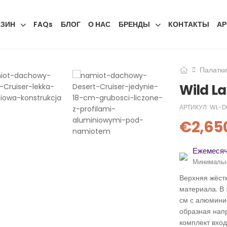
АЗИН
FAQs
БЛОГ
О НАС
БРЕНДЫ
КОНТАКТЫ
АР
Палатки
Wild La
АРТИКУЛ:
WL-D
€
2,65
Ежемесяч
Минимальн
Верхняя жёст
материала. В 
см с алюмини
образная нап
комплект вхо