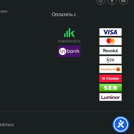
нами
Оплатить с
inktwo.