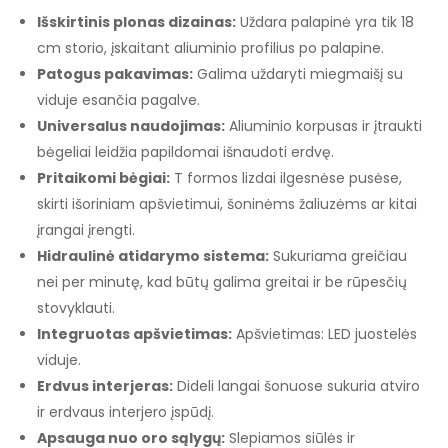
Išskirtinis plonas dizainas:
Uždara palapinė yra tik 18
cm storio, įskaitant aliuminio profilius po palapine.
Patogus pakavimas:
Galima uždaryti miegmaišį su
viduje esančia pagalve.
Universalus naudojimas:
Aliuminio korpusas ir įtraukti
bėgeliai leidžia papildomai išnaudoti erdvę.
Pritaikomi bėgiai:
T formos lizdai ilgesnėse pusėse,
skirti išoriniam apšvietimui, šoninėms žaliuzėms ar kitai
įrangai įrengti.
Hidraulinė atidarymo sistema:
Sukuriama greičiau
nei per minutę, kad būtų galima greitai ir be rūpesčių
stovyklauti.
Integruotas apšvietimas:
Apšvietimas: LED juostelės
viduje.
Erdvus interjeras:
Dideli langai šonuose sukuria atviro
ir erdvaus interjero įspūdį.
Apsauga nuo oro sąlygų:
Slepiamos siūlės ir