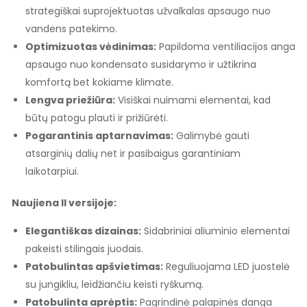
strategiškai suprojektuotas užvalkalas apsaugo nuo
vandens patekimo.
Optimizuotas vėdinimas:
Papildoma ventiliacijos anga
apsaugo nuo kondensato susidarymo ir užtikrina
komfortą bet kokiame klimate.
Lengva priežiūra:
Visiškai nuimami elementai, kad
būtų patogu plauti ir prižiūrėti.
Pogarantinis aptarnavimas:
Galimybė gauti
atsarginių dalių net ir pasibaigus garantiniam
laikotarpiui.
Naujiena II versijoje:
Elegantiškas dizainas:
Sidabriniai aliuminio elementai
pakeisti stilingais juodais.
Patobulintas apšvietimas:
Reguliuojama LED juostelė
su jungikliu, leidžiančiu keisti ryškumą.
Patobulinta aprėptis:
Pagrindinė palapinės danga