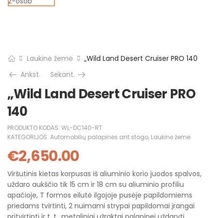
Laukinė žemė
„Wild Land Desert Cruiser PRO 140
Ankst.
Sekant.
„Wild Land Desert Cruiser PRO
140
PRODUKTO KODAS:
WL-DC140-RT
KATEGORIJOS:
Automobilių palapinės ant stogo
,
Laukinė žemė
€
2,650.00
Viršutinis kietas korpusas iš aliuminio korio juodos spalvos,
uždaro aukščio tik 15 cm ir 18 cm su aliuminio profiliu
apačioje, T formos eilutė ilgojoje pusėje papildomiems
priedams tvirtinti, 2 nuimami strypai papildomai įrangai
pritvirtinti ir t. t., metaliniai užraktai palapinei uždaryti