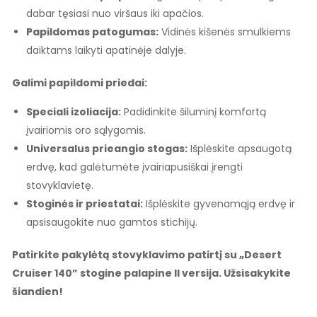
dabar tęsiasi nuo viršaus iki apačios.
Papildomas patogumas:
Vidinės kišenės smulkiems
daiktams laikyti apatinėje dalyje.
Galimi papildomi priedai:
Speciali izoliacija:
Padidinkite šiluminį komfortą
įvairiomis oro sąlygomis.
Universalus prieangio stogas:
Išplėskite apsaugotą
erdvę, kad galėtumėte įvairiapusiškai įrengti
stovyklavietę.
Stoginės ir priestatai:
Išplėskite gyvenamąją erdvę ir
apsisaugokite nuo gamtos stichijų.
Patirkite pakylėtą stovyklavimo patirtį su „Desert
Cruiser 140” stogine palapine II versija. Užsisakykite
šiandien!