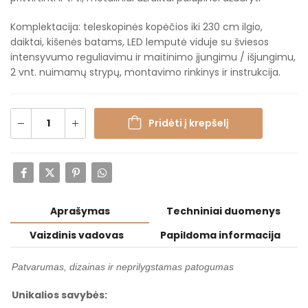
Komplektacija: teleskopinės kopėčios iki 230 cm ilgio,
daiktai, kišenės batams, LED lemputė viduje su šviesos
intensyvumo reguliavimu ir maitinimo įjungimu / išjungimu,
2 vnt. nuimamų strypų, montavimo rinkinys ir instrukcija.
Pridėti į krepšelį
Aprašymas
Techniniai duomenys
Vaizdinis vadovas
Papildoma informacija
Patvarumas, dizainas ir neprilygstamas patogumas
Unikalios savybės: