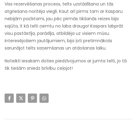
Viss rezervēšanas process, telts uzstādīšana un tās
atgriešana noritēja viegli. Kaut arī pirms tam ar Kasparu
nebijām pazīstami, jau pēc pirmās tikšanās reizes bija
sajūta, it kā telti ņemtu no laba drauga! Kaspars labprāt
visu pastāstīja, parādīja, atbildēja uz visiem mūsu
interesējošiem jautājumiem, bija ļoti pretimnākošs
sarunājot telts saņemšanas un atdošanas laiku.
Noteikti iesakam doties piedzīvojumos ar jumta telti, jo tā
tik tiešām sniedz brīvību ceļojot!