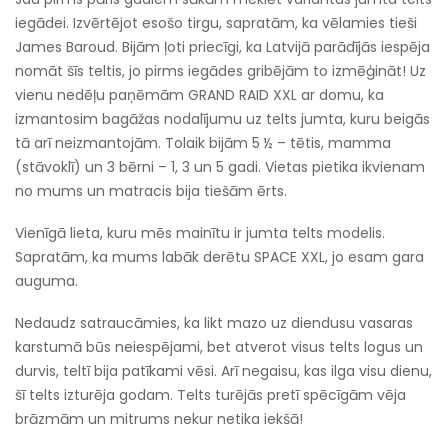
iegādei. Izvērtējot esošo tirgu, sapratām, ka vēlamies tieši
James Baroud. Bijām ļoti priecīgi, ka Latvijā parādījās iespēja
nomāt šīs teltis, jo pirms iegādes gribējām to izmēģināt! Uz
vienu nedēļu paņēmām GRAND RAID XXL ar domu, ka
izmantosim bagāžas nodalījumu uz telts jumta, kuru beigās
tā arī neizmantojām. Tolaik bijām 5 ½ – tētis, mamma
(stāvoklī) un 3 bērni – 1, 3 un 5 gadi. Vietas pietika ikvienam
no mums un matracis bija tiešām ērts.
Vienīgā lieta, kuru mēs mainītu ir jumta telts modelis.
Sapratām, ka mums labāk derētu SPACE XXL, jo esam gara
auguma.
Nedaudz satraucāmies, ka likt mazo uz diendusu vasaras
karstumā būs neiespējami, bet atverot visus telts logus un
durvis, teltī bija patīkami vēsi. Arī negaisu, kas ilga visu dienu,
šī telts izturēja godam. Telts turējās pretī spēcīgām vēja
brāzmām un mitrums nekur netika iekšā!