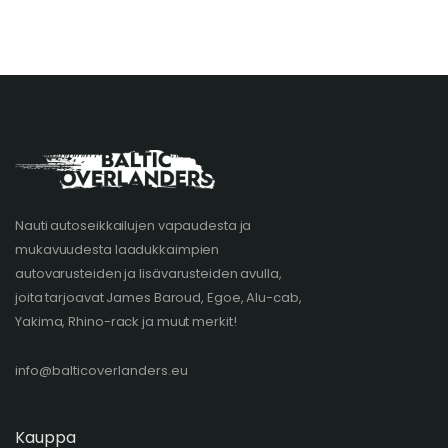
Nauti autoseikkailujen vapaudesta ja
mukavuudesta laadukkaimpien
autovarusteiden ja lisävarusteiden avulla,
joita tarjoavat James Baroud, Egoe, Alu-cab,
Yakima, Rhino-rack ja muut merkit!
info@balticoverlanders.eu
Kauppa