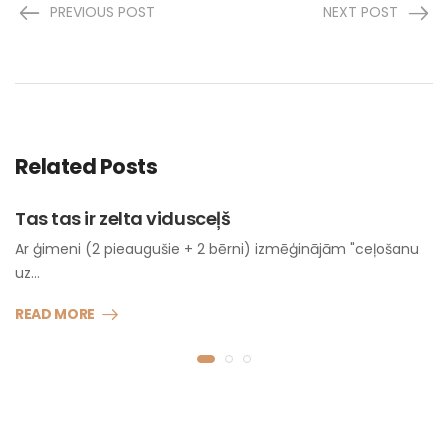
PREVIOUS POST
NEXT POST
Related Posts
Tas tas ir zelta vidusceļš
Ar ģimeni (2 pieaugušie + 2 bērni) izmēģinājām "ceļošanu
uz…
READ MORE