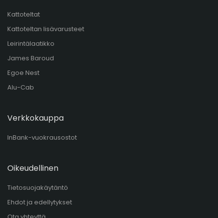
Kattoteltat
Kattoteltan lisävarusteet
Leirintälaatikko
James Baroud
Egoe Nest
Alu-Cab
Verkkokauppa
InBank-vuokrausostot
Oikeudellinen
Tietosuojakäytäntö
Ehdot ja edellytykset
Ota yhteyttä