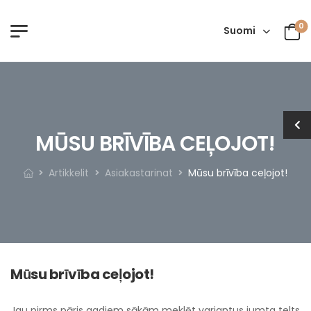
0
Suomi
MŪSU BRĪVĪBA CEĻOJOT!
Artikkelit
Asiakastarinat
Mūsu brīvība ceļojot!
Mūsu brīvība ceļojot!
Jau pirms pāris gadiem sākām meklēt variantus jumta telts