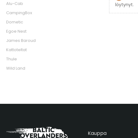
Alu-Cab
löytynyt.
CampingBox
Dometic
Egoe Nest
James Baroud
Kattoteltat
Thule
Wild Land
Kauppa