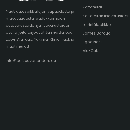
Kattoteltat
Nauti autoseikkailujen vapaudesta ja
Kattoteltan lisävarusteet
mukavuudesta laadukkaimpien
Leirintälaatikko
autovarusteiden ja lisävarusteiden
avulla, joita tarjoavat James Baroud,
James Baroud
Egoe, Alu-cab, Yakima, Rhino-rack ja
Egoe Nest
muut merkit!
Alu-Cab
info@balticoverlanders.eu