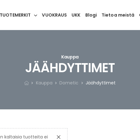
TUOTEMERKIT
VUOKRAUS
UKK
Blogi
Tietoa meistä
Kauppa
JÄÄHDYTTIMET
Kauppa
Dometic
Jäähdyttimet
n kaltaisia tuotteita ei