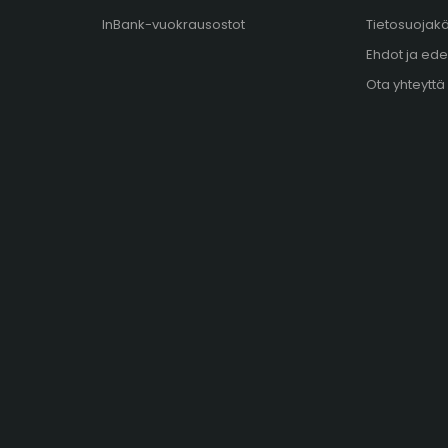
InBank-vuokrausostot
Tietosuojak
Ehdot ja ede
Ota yhteyttä