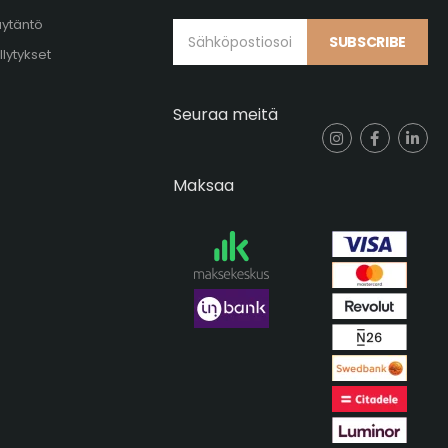
äytäntö
SUBSCRIBE
llytykset
Seuraa meitä
Maksaa