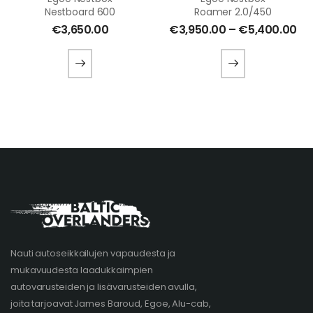
Nestboard 600
Roamer 2.0/450
€
3,650.00
€
3,950.00
–
€
5,400.00
Nauti autoseikkailujen vapaudesta ja
mukavuudesta laadukkaimpien
autovarusteiden ja lisävarusteiden avulla,
joita tarjoavat James Baroud, Egoe, Alu-cab,