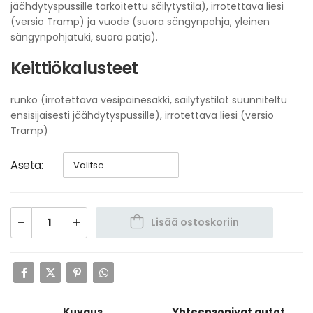
jäähdytyspussille tarkoitettu säilytystila), irrotettava liesi
(versio Tramp) ja vuode (suora sängynpohja, yleinen
sängynpohjatuki, suora patja).
Keittiökalusteet
runko (irrotettava vesipainesäkki, säilytystilat suunniteltu
ensisijaisesti jäähdytyspussille), irrotettava liesi (versio
Tramp)
Aseta
Lisää ostoskoriin
Kuvaus
Yhteensopivat autot