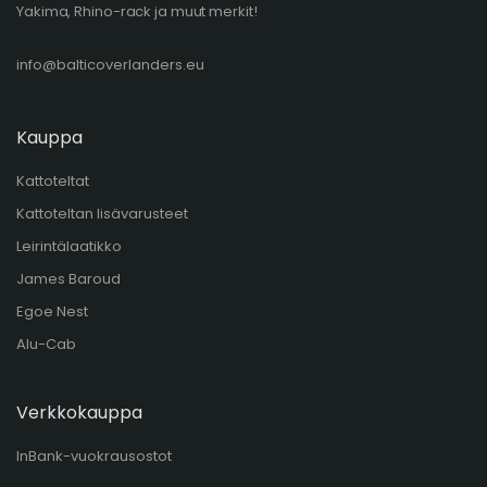
Yakima, Rhino-rack ja muut merkit!
info@balticoverlanders.eu
Kauppa
Kattoteltat
Kattoteltan lisävarusteet
Leirintälaatikko
James Baroud
Egoe Nest
Alu-Cab
Verkkokauppa
InBank-vuokrausostot