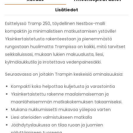
Lisätiedot
Esittelyssä Tramp 250, täydellinen Nestbox-malli
kompaktin ja minimalistisen matkustamisen ystäville!
Yksinkertaistetusta rakenteestaan ja pienemmästä
rungostaan huolimatta Trampissa on kaikki, mitä tarvitset
seikkailuissasi, mukaan lukien makuualusta, liesi,
kylmälaukkutila ja irrotettava vedenpainesäkki.
Seuraavassa on joitakin Trampin keskeisiä ominaisuuksia:
Kompakti koko helpottaa kuljetusta ja varastointia
Yksinkertaistettu rakenne maalaismaiseman ja
maanläheisemmän matkakokemuksen takaamiseksi.
Mukana nukkumissetti mukavaa yölepoa varten
Liesi aterioiden valmistukseen matkalla
Jäähdytyslaukussa on tilaa ruoan ja juomien
säilyttämiseen tuoreena.