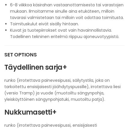
6-8 viikkoa käsirahan vastaanottamisesta tai varastojen
mukaan. Ilmoitamme sinulle aina etukäteen, milloin
tavarasi valmistetaan tai milloin voit odottaa toimitusta.
Toimituskulut eivät sisälly hintaan.
Kuvat ja tuotepiirrokset ovat vain havainnollistavia.
Todellinen tekninen eritelmä riippuu ajoneuvotyypistä.
SET OPTIONS
Täydellinen sarja+
runko (irrotettava painevesipussi, säilytystila, joka on
tarkoitettu ensisijaisesti jäähdytyspussille), irrotettava liesi
(versio Tramp) ja vuode (muotoiltu sängynpohja,
yleiskäyttöinen sängynpohjatuki, muotoiltu patja).
Nukkumasetti+
runko (irrotettava painevesipussi, ensisijaisesti